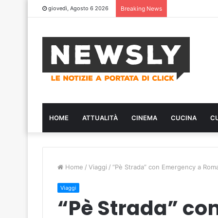
giovedì, Agosto 6 2026
Breaking News
HOME
ATTUALITÀ
CINEMA
CUCINA
C
Home
/
Viaggi
/
“Pè Strada” con Emergency a Roma:
Viaggi
“Pè Strada” co