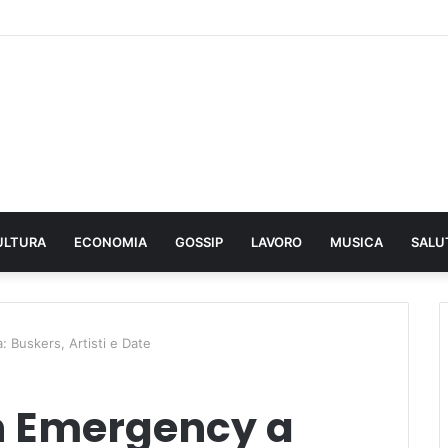
ULTURA
ECONOMIA
GOSSIP
LAVORO
MUSICA
SALU
 Buskers, Artisti e Date
n Emergency a