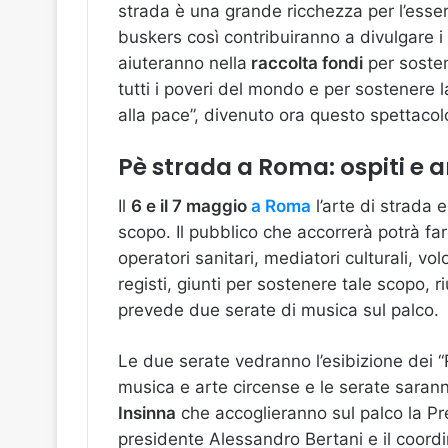
strada è una grande ricchezza per l’essere
buskers così contribuiranno a divulgare i
aiuteranno nella
raccolta fondi
per sosten
tutti i poveri del mondo e per sostenere 
alla pace”, divenuto ora questo spettacolo 
Pè strada a Roma: ospiti e ar
Il
6 e il 7 maggio
a Roma
l’arte di strada 
scopo. Il pubblico che accorrerà potrà fa
operatori sanitari, mediatori culturali, vol
registi, giunti per sostenere tale scopo, r
prevede due serate di musica sul palco.
Le due serate vedranno l’esibizione dei 
musica e arte circense e le serate sara
Insinna
che accoglieranno sul palco la P
presidente Alessandro Bertani e il coord