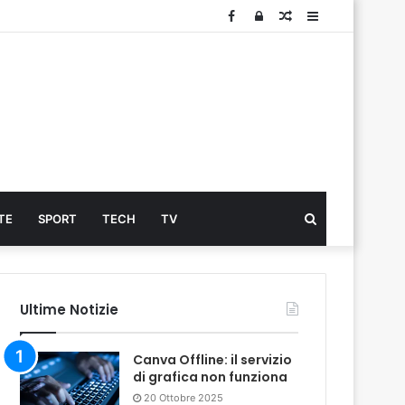
Facebook
Log
Articolo
Sidebar
In
Cerca
TE
SPORT
TECH
TV
...
Ultime Notizie
Canva Offline: il servizio
di grafica non funziona
20 Ottobre 2025