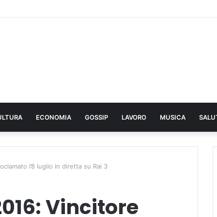
ULTURA
ECONOMIA
GOSSIP
LAVORO
MUSICA
SALU
clamato l’8 luglio in diretta su Rai 3
016: Vincitore