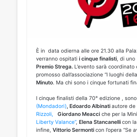
È in data odierna alle ore 21.30 alla Pa
verranno ospitati
i cinque finalisti
, di uno
Premio Strega.
L’evento sarà coordinato
promosso dall’associazione “I luoghi della 
Minuto
. Ma chi sono i cinque fortunati fin
I cinque finalisti della 70° edizione , son
(Mondadori)
, Edoardo Albinati
autore de 
Rizzoli,
Giordano Meacci
che per la Min
Liberty Valance”
,
Elena Stancanelli
con la
infine,
Vittorio Sermonti
con l’opera “Se a