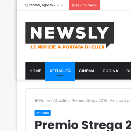
venerdì, Agosto 7 2026
Breaking News
HOME
ATTUALITÀ
CINEMA
CUCINA
C
Home
/
Attualità
/
Premio Strega 2016: Vincitore pro
Attualità
Premio Strega 2