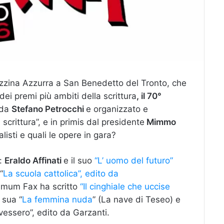
lazzina Azzurra a San Benedetto del Tronto, che
 dei premi più ambiti della scrittura
, il 70°
 da
Stefano Petrocchi
e organizzato e
scrittura”, e in primis dal presidente
Mimmo
alisti e quali le opere in gara?
o:
Eraldo Affinati
e il suo
“L’ uomo del futuro”
“
La scuola cattolica”, edito da
imum Fax ha scritto
“Il cinghiale che uccise
 sua “
La femmina nuda
” (La nave di Teseo) e
vessero”, edito da Garzanti.