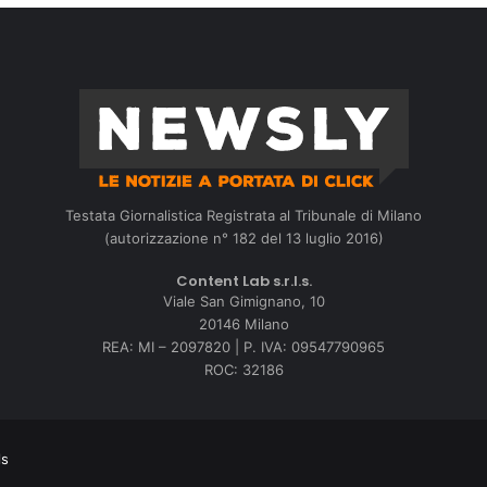
Testata Giornalistica Registrata al Tribunale di Milano
(autorizzazione n° 182 del 13 luglio 2016)
Content Lab s.r.l.s.
Viale San Gimignano, 10
20146 Milano
REA: MI – 2097820 | P. IVA: 09547790965
ROC: 32186
ls