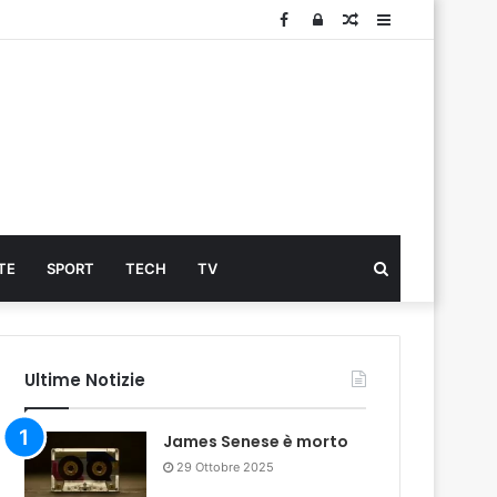
Facebook
Log
Articolo
Sidebar
In
Cerca
TE
SPORT
TECH
TV
...
Ultime Notizie
James Senese è morto
29 Ottobre 2025