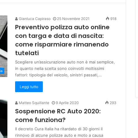
Gianluca Capiraso
25 Novembre 2021
918
Preventivo polizza auto online
con targa e data di nascita:
come risparmiare rimanendo
tutelati
Scegliere un’assicurazione auto non è mai semplice,
in quanto nella scelta sono coinvolti moltissimi
ia
fattori: tipologia del veicolo, sinistri passati,…
Leggi tutto
Matteo Squillante
9 Aprile 2020
293
Sospensione RC Auto 2020:
come funziona?
Il decreto Cura Italia ha ritardato di 30 giorni il
rinnovo di alcune polizze auto e moto a causa