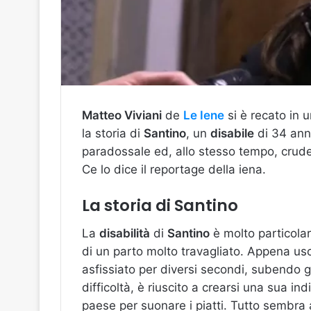
Matteo Viviani
de
Le Iene
si è recato in 
la storia di
Santino
, un
disabile
di 34 ann
paradossale ed, allo stesso tempo, crud
Ce lo dice il reportage della iena.
La storia di Santino
La
disabilità
di
Santino
è molto particola
di un parto molto travagliato. Appena usc
asfissiato per diversi secondi, subendo g
difficoltà, è riuscito a crearsi una sua i
paese per suonare i piatti. Tutto sembra a