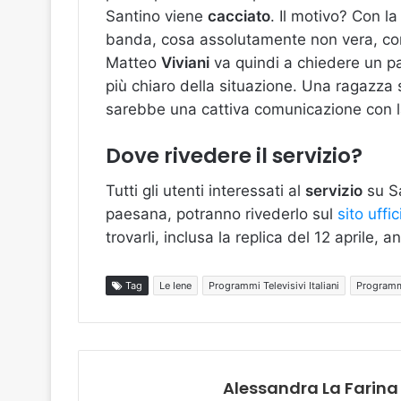
Santino viene
cacciato
. Il motivo? Con la
banda, cosa assolutamente non vera, com
Matteo
Viviani
va quindi a chiedere un pa
più chiaro della situazione. Una ragazza 
sarebbe una cattiva comunicazione con la
Dove rivedere il servizio?
Tutti gli utenti interessati al
servizio
su Sa
paesana, potranno rivederlo sul
sito uffic
trovarli, inclusa la replica del 12 aprile, 
Tag
Le Iene
Programmi Televisivi Italiani
Programmi
Alessandra La Farina