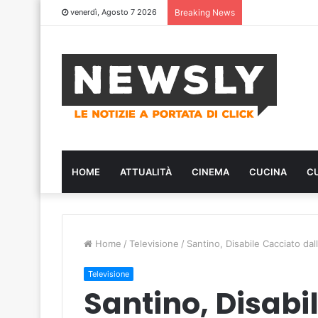
venerdì, Agosto 7 2026
Breaking News
HOME
ATTUALITÀ
CINEMA
CUCINA
C
Home
/
Televisione
/
Santino, Disabile Cacciato dal
Televisione
Santino, Disabi