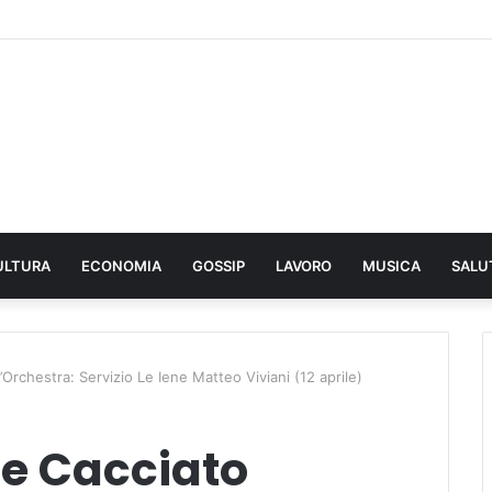
ULTURA
ECONOMIA
GOSSIP
LAVORO
MUSICA
SALU
l’Orchestra: Servizio Le Iene Matteo Viviani (12 aprile)
le Cacciato