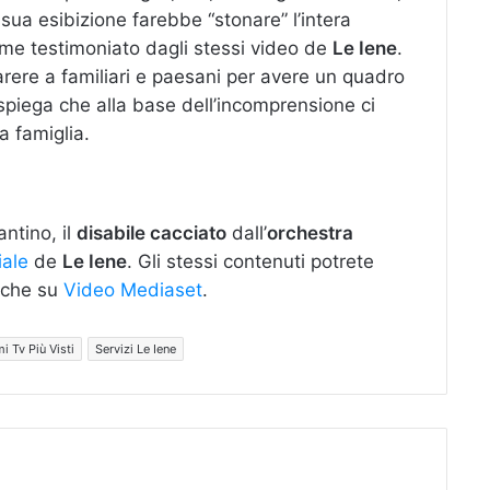
 sua esibizione farebbe “stonare” l’intera
e testimoniato dagli stessi video de
Le Iene
.
rere a familiari e paesani per avere un quadro
spiega che alla base dell’incomprensione ci
 famiglia.
ntino, il
disabile cacciato
dall’
orchestra
iale
de
Le Iene
. Gli stessi contenuti potrete
anche su
Video Mediaset
.
 Tv Più Visti
Servizi Le Iene