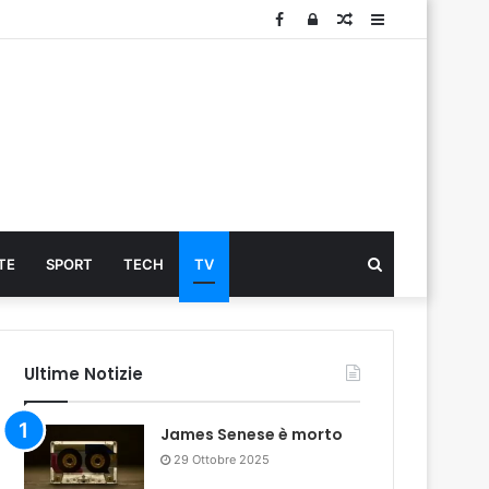
Facebook
Log
Articolo
Sidebar
In
Cerca
TE
SPORT
TECH
TV
...
Ultime Notizie
James Senese è morto
29 Ottobre 2025