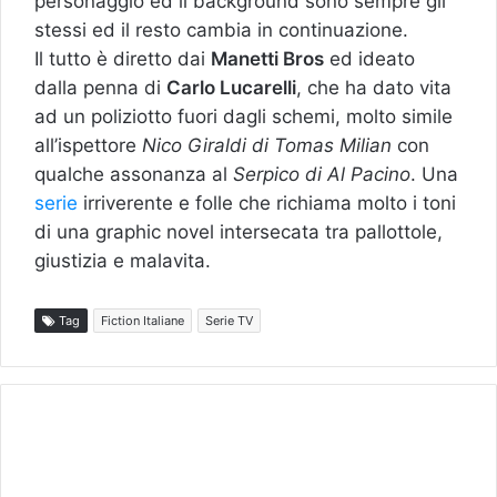
personaggio ed il background sono sempre gli
stessi ed il resto cambia in continuazione.
Il tutto è diretto dai
Manetti Bros
ed ideato
dalla penna di
Carlo Lucarelli
, che ha dato vita
ad un poliziotto fuori dagli schemi, molto simile
all’ispettore
Nico Giraldi di Tomas Milian
con
qualche assonanza al
Serpico di Al Pacino
. Una
serie
irriverente e folle che richiama molto i toni
di una graphic novel intersecata tra pallottole,
giustizia e malavita.
Tag
Fiction Italiane
Serie TV