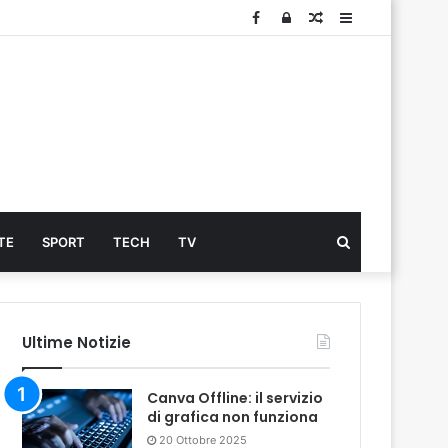
Facebook
Log
Articolo
Sidebar
In
Cerca
TE
SPORT
TECH
TV
...
Ultime Notizie
Canva Offline: il servizio
di grafica non funziona
20 Ottobre 2025