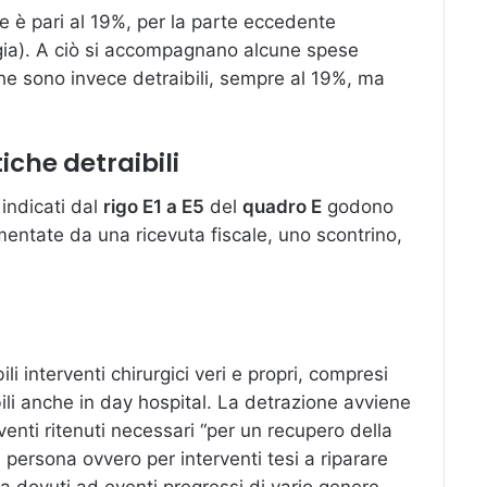
e è pari al 19%, per la parte eccedente
higia). A ciò si accompagnano alcune spese
he sono invece detraibili, sempre al 19%, ma
che detraibili
indicati dal
rigo E1 a E5
del
quadro E
godono
ntate da una ricevuta fiscale, uno scontrino,
bili interventi chirurgici veri e propri, compresi
bili anche in day hospital. La detrazione avviene
enti ritenuti necessari “per un recupero della
 persona ovvero per interventi tesi a riparare
ta dovuti ad eventi pregressi di vario genere,