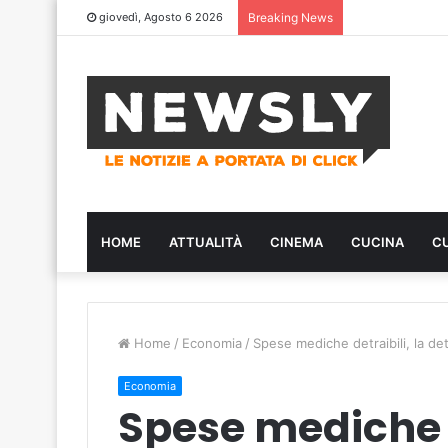
giovedì, Agosto 6 2026
Breaking News
HOME
ATTUALITÀ
CINEMA
CUCINA
C
Home
/
Economia
/
Spese mediche detraibili, la de
Economia
Spese mediche d