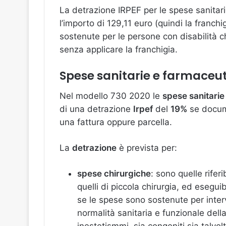
La detrazione IRPEF per le spese sanitari
l’importo di 129,11 euro (quindi la franc
sostenute per le persone con disabilità c
senza applicare la franchigia.
Spese sanitarie e farmaceuti
Nel modello 730 2020 le
spese sanitarie
di una detrazione
Irpef
del
19%
se docume
una fattura oppure parcella.
La
detrazione
è prevista per:
spese chirurgiche
: sono quelle riferi
quelli di piccola chirurgia, ed esegui
se le spese sono sostenute per interv
normalità sanitaria e funzionale della
inestetismmi, sia congeniti sia talvol