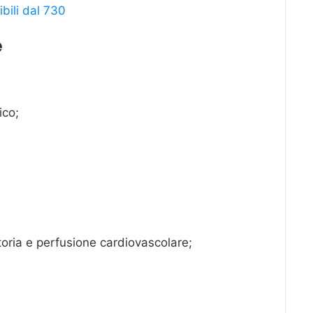
bili dal 730
e
ico;
atoria e perfusione cardiovascolare;