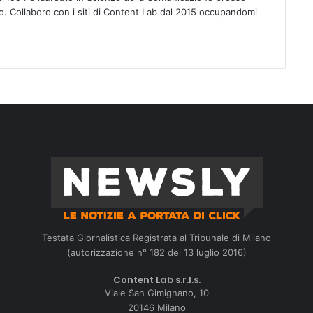
rno. Collaboro con i siti di Content Lab dal 2015 occupandomi
Testata Giornalistica Registrata al Tribunale di Milano
(autorizzazione n° 182 del 13 luglio 2016)
Content Lab s.r.l.s.
Viale San Gimignano, 10
20146 Milano