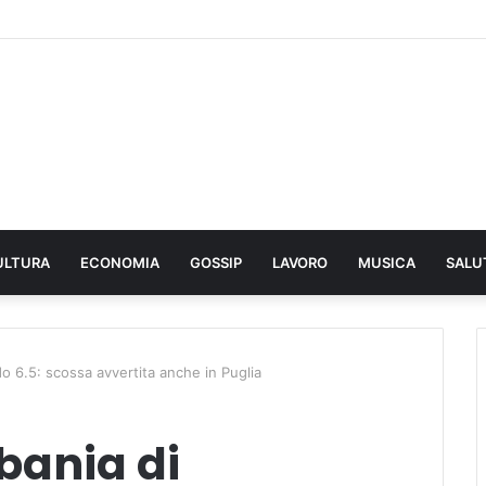
ULTURA
ECONOMIA
GOSSIP
LAVORO
MUSICA
SALU
o 6.5: scossa avvertita anche in Puglia
bania di