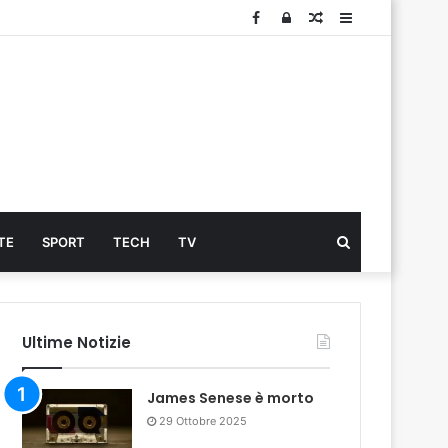
Facebook
Log
Articolo
Sidebar
In
Cerca
TE
SPORT
TECH
TV
...
Ultime Notizie
James Senese è morto
29 Ottobre 2025