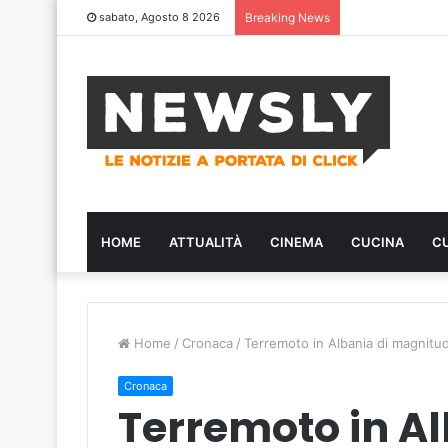
sabato, Agosto 8 2026
Breaking News
HOME
ATTUALITÀ
CINEMA
CUCINA
C
Home
/
Cronaca
/
Terremoto in Albania di magnitud
Cronaca
Terremoto in Al