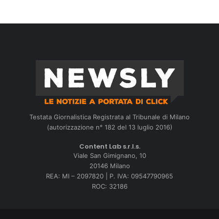
Testata Giornalistica Registrata al Tribunale di Milano
(autorizzazione n° 182 del 13 luglio 2016)
Content Lab s.r.l.s.
Viale San Gimignano, 10
20146 Milano
REA: MI – 2097820 | P. IVA: 09547790965
ROC: 32186