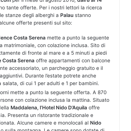
 tante offerte. Per i nostri lettori la ricerca
 le stanze degli alberghi a
Palau
stanno
cune offerte presenti sul sito:
dence Costa Serena
mette a punto la seguente
 matrimoniale, con colazione inclusa. Sito di
ettamente di fronte al mare e a 5 minuti a piedi
e Costa Serena
offre appartamenti con balcone
te accessoriato, un parcheggio gratuito e il
aggiuntivi. Durante l’estate potrete anche
 salata, di cui 1 per adulti e 1 per bambini.
giorni mette a punto la seguente offerta. A 870
sone con colazione inclusa la mattina. Situato
della
Maddalena, l’Hotel Nido D’Aquila
offre
ia. Presenta un ristorante tradizionale e
ionata. Alcune camere e monolocali al
Nido
 o sulla montagna. Le camere sono dotate di