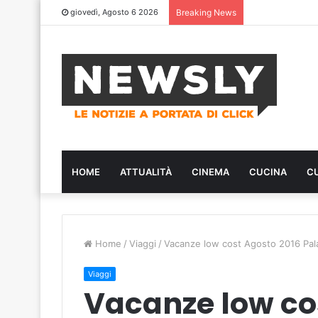
giovedì, Agosto 6 2026
Breaking News
HOME
ATTUALITÀ
CINEMA
CUCINA
C
Home
/
Viaggi
/
Vacanze low cost Agosto 2016 Palau
Viaggi
Vacanze low co