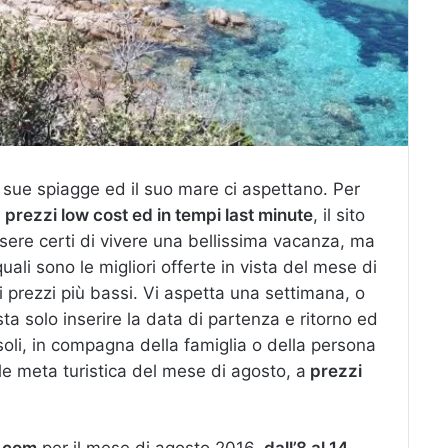
 sue spiagge ed il suo mare ci aspettano. Per
a
prezzi low cost ed in tempi last minute
, il sito
sere certi di vivere una bellissima vacanza, ma
li sono le migliori offerte in vista del mese di
i prezzi più bassi. Vi aspetta una settimana, o
a solo inserire la data di partenza e ritorno ed
 soli, in compagna della famiglia o della persona
le meta turistica del mese di agosto, a
prezzi
.com
per il mese di agosto 2016,
dall’8 al 14