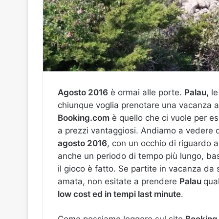
Agosto 2016
è ormai alle porte.
Palau,
le
chiunque voglia prenotare una vacanza 
Booking.com
è quello che ci vuole per es
a prezzi vantaggiosi. Andiamo a vedere qua
agosto 2016
, con un occhio di riguardo a
anche un periodo di tempo più lungo, bast
il gioco è fatto. Se partite in vacanza da
amata, non esitate a prendere
Palau
qua
low cost ed in tempi last minute
.
Come possiamo leggere sul sito
Booking