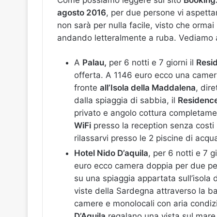
agosto 2016
, per due persone vi aspettano
non sarà per nulla facile, visto che ormai
andando letteralmente a ruba. Vediamo al
A
Palau,
per 6 notti e 7 giorni il
Resi
offerta. A 1146 euro ecco una camera
fronte
all’Isola della Maddalena
, dir
dalla spiaggia di sabbia, il
Residenc
privato e angolo cottura completamen
WiFi
presso la reception senza costi 
rilassarvi presso le 2 piscine di acqua
Hotel Nido D’aquila
, per 6 notti e 7 
euro ecco camera doppia per due per
su una spiaggia appartata sull’isola 
viste della Sardegna attraverso la ba
camere e monolocali con aria condiz
D’Aquila
regalano una vista sul mare