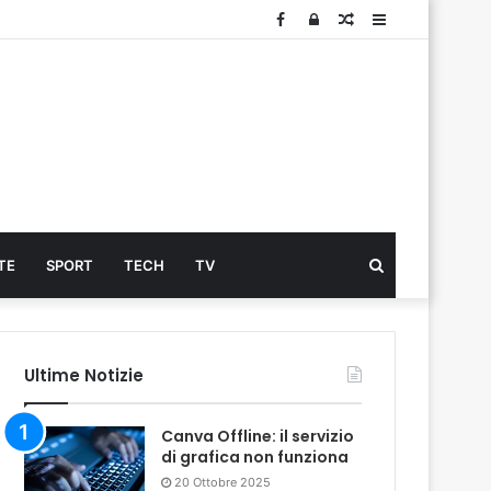
Facebook
Log
Articolo
Sidebar
In
Cerca
TE
SPORT
TECH
TV
...
Ultime Notizie
Canva Offline: il servizio
di grafica non funziona
20 Ottobre 2025