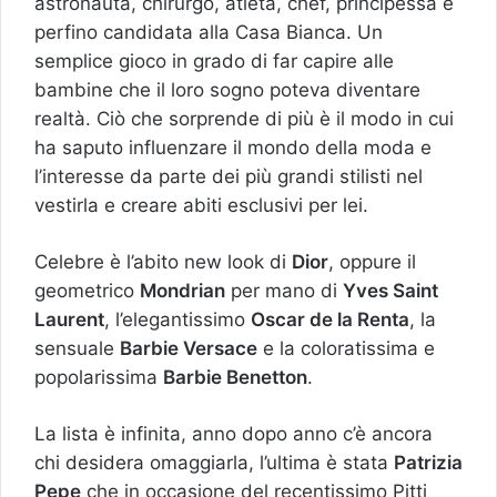
astronauta, chirurgo, atleta, chef, principessa e
perfino candidata alla Casa Bianca. Un
semplice gioco in grado di far capire alle
bambine che il loro sogno poteva diventare
realtà. Ciò che sorprende di più è il modo in cui
ha saputo influenzare il mondo della moda e
l’interesse da parte dei più grandi stilisti nel
vestirla e creare abiti esclusivi per lei.
Celebre è l’abito new look di
Dior
, oppure il
geometrico
Mondrian
per mano di
Yves Saint
Laurent
, l’elegantissimo
Oscar de la Renta
, la
sensuale
Barbie Versace
e la coloratissima e
popolarissima
Barbie Benetton
.
La lista è infinita, anno dopo anno c’è ancora
chi desidera omaggiarla, l’ultima è stata
Patrizia
Pepe
che in occasione del recentissimo Pitti