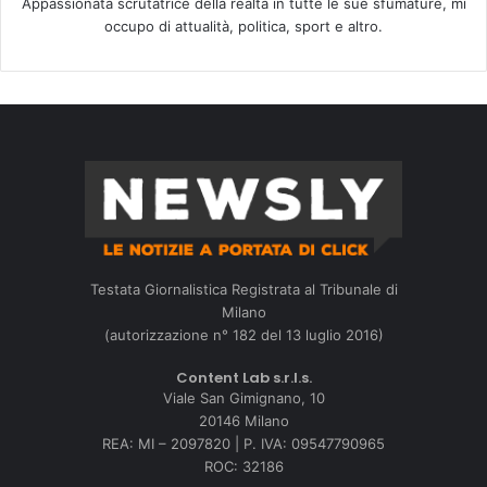
Appassionata scrutatrice della realtà in tutte le sue sfumature, mi
occupo di attualità, politica, sport e altro.
Testata Giornalistica Registrata al Tribunale di
Milano
(autorizzazione n° 182 del 13 luglio 2016)
Content Lab s.r.l.s.
Viale San Gimignano, 10
20146 Milano
REA: MI – 2097820 | P. IVA: 09547790965
ROC: 32186