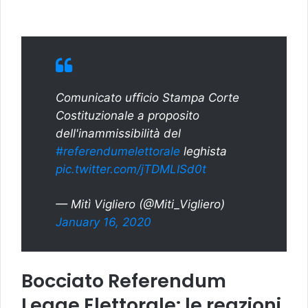
Comunicato ufficio Stampa Corte
Costituzionale a proposito
dell'inammissibilità del
#referendumelettorale
leghista
pic.twitter.com/jTDMLISd0t
— Mitì Vigliero (@Miti_Vigliero)
January 16, 2020
Bocciato Referendum
Legge Elettorale: le reazioni