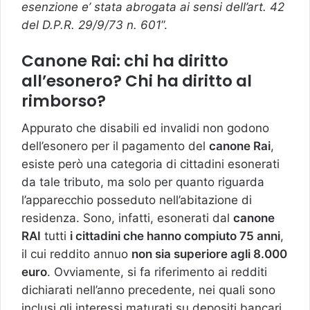
esenzione e’ stata abrogata ai sensi dell’art. 42
del D.P.R. 29/9/73 n. 601
”.
Canone Rai: chi ha diritto
all’esonero? Chi ha diritto al
rimborso?
Appurato che disabili ed invalidi non godono
dell’esonero per il pagamento del
canone Rai
,
esiste però una categoria di cittadini esonerati
da tale tributo, ma solo per quanto riguarda
l’apparecchio posseduto nell’abitazione di
residenza. Sono, infatti, esonerati dal
canone
RAI
tutti
i cittadini che hanno compiuto 75 anni
,
il cui reddito annuo
non sia superiore agli 8.000
euro
. Ovviamente, si fa riferimento ai redditi
dichiarati nell’anno precedente, nei quali sono
inclusi gli interessi maturati su depositi bancari,