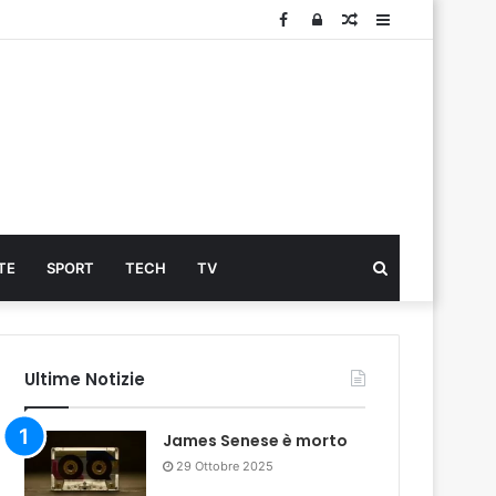
Facebook
Log
Articolo
Sidebar
In
Cerca
TE
SPORT
TECH
TV
...
Ultime Notizie
James Senese è morto
29 Ottobre 2025