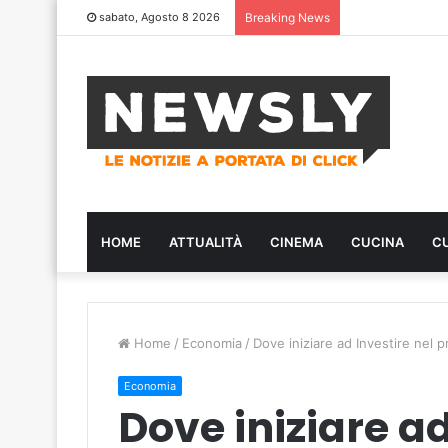
sabato, Agosto 8 2026
Breaking News
HOME
ATTUALITÀ
CINEMA
CUCINA
C
Home
/
Economia
/
Dove iniziare ad Investire nel 
Economia
Dove iniziare ad