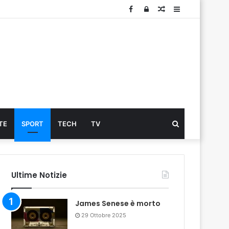
Facebook
Log
Articolo
Sidebar
In
Cerca
TE
SPORT
TECH
TV
...
Ultime Notizie
James Senese è morto
29 Ottobre 2025