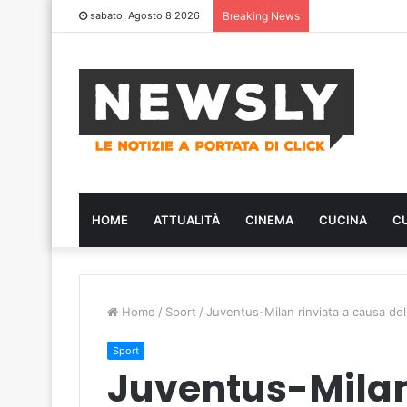
sabato, Agosto 8 2026
Breaking News
HOME
ATTUALITÀ
CINEMA
CUCINA
C
Home
/
Sport
/
Juventus-Milan rinviata a causa de
Sport
Juventus-Milan