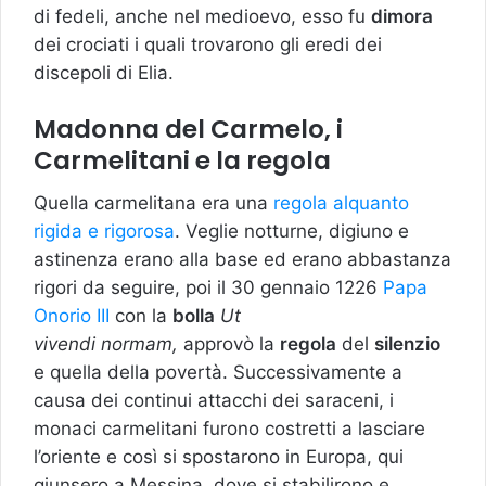
di fedeli, anche nel medioevo, esso fu
dimora
dei crociati i quali trovarono gli eredi dei
discepoli di Elia.
Madonna del Carmelo, i
Carmelitani e la regola
Quella carmelitana era una
regola alquanto
rigida e rigorosa
. Veglie notturne, digiuno e
astinenza erano alla base ed erano abbastanza
rigori da seguire, poi il 30 gennaio 1226
Papa
Onorio III
con la
bolla
Ut
vivendi normam,
approvò la
regola
del
silenzio
e quella della povertà. Successivamente a
causa dei continui attacchi dei saraceni, i
monaci carmelitani furono costretti a lasciare
l’oriente e così si spostarono in Europa, qui
giunsero a Messina, dove si stabilirono e