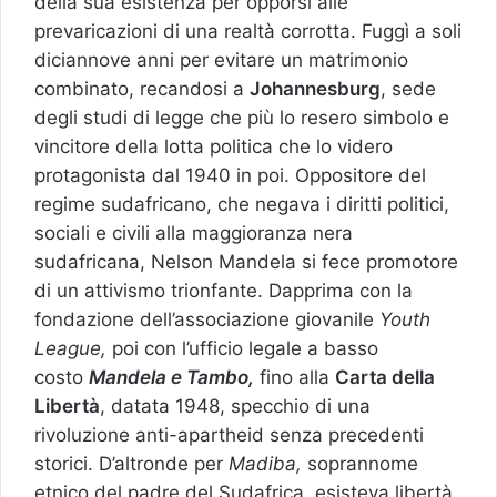
della sua esistenza per opporsi alle
prevaricazioni di una realtà corrotta. Fuggì a soli
diciannove anni per evitare un matrimonio
combinato, recandosi a
Johannesburg
, sede
degli studi di legge che più lo resero simbolo e
vincitore della lotta politica che lo videro
protagonista dal 1940 in poi. Oppositore del
regime sudafricano, che negava i diritti politici,
sociali e civili alla maggioranza nera
sudafricana, Nelson Mandela si fece promotore
di un attivismo trionfante. Dapprima con la
fondazione dell’associazione giovanile
Youth
League,
poi con l’ufficio legale a basso
costo
Mandela e Tambo,
fino alla
Carta della
Libertà
, datata 1948, specchio di una
rivoluzione anti-apartheid senza precedenti
storici. D’altronde per
Madiba,
soprannome
etnico del padre del Sudafrica, esisteva libertà