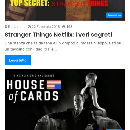
Televisione
Redazione
22 Febbraio 2018
168
Stranger Things Netflix: i veri segreti
Una stanza che fa da tana a un gruppo di ragazzini appollaiati su
un tavolino con i dadi tra le…
Leggi tutto