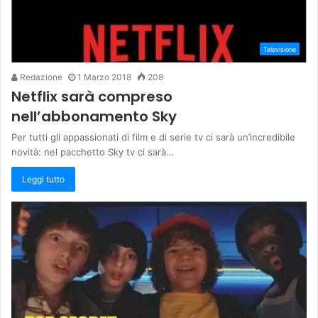
Televisione
Redazione
1 Marzo 2018
208
Netflix sarà compreso
nell’abbonamento Sky
Per tutti gli appassionati di film e di serie tv ci sarà un’incredibile
novità: nel pacchetto Sky tv ci sarà…
Leggi tutto