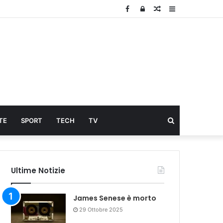
Facebook
Log
Articolo
Sidebar
In
Cerca
TE
SPORT
TECH
TV
...
Ultime Notizie
James Senese è morto
29 Ottobre 2025