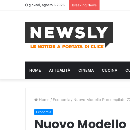
giovedì, Agosto 6 2026
Breaking News
HOME
ATTUALITÀ
CINEMA
CUCINA
C
Home
/
Economia
/
Nuovo Modello Precompilato 7
Economia
Nuovo Modello 