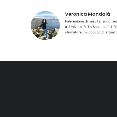
Veronica Mandalà
Palermitana di nascita, sono la
all'Università "La Sapienza" di R
sfumature, mi occupo di attualità