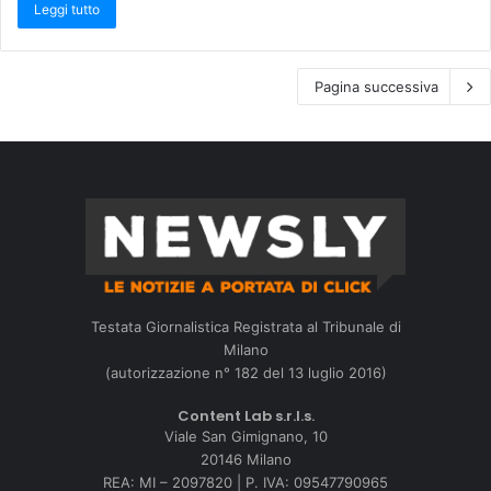
Leggi tutto
Pagina successiva
Testata Giornalistica Registrata al Tribunale di
Milano
(autorizzazione n° 182 del 13 luglio 2016)
Content Lab s.r.l.s.
Viale San Gimignano, 10
20146 Milano
REA: MI – 2097820 | P. IVA: 09547790965