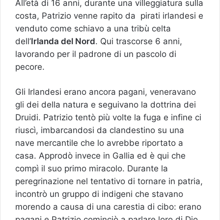
All’età di 16 anni, durante una villeggiatura sulla
costa, Patrizio venne rapito da pirati irlandesi e
venduto come schiavo a una tribù celta
dell’
Irlanda del Nord
. Qui trascorse 6 anni,
lavorando per il padrone di un pascolo di
pecore.
Gli Irlandesi erano ancora pagani, veneravano
gli dei della natura e seguivano la dottrina dei
Druidi. Patrizio tentò più volte la fuga e infine ci
riuscì, imbarcandosi da clandestino su una
nave mercantile che lo avrebbe riportato a
casa. Approdò invece in Gallia ed è qui che
compì il suo primo miracolo. Durante la
peregrinazione nel tentativo di tornare in patria,
incontrò un gruppo di indigeni che stavano
morendo a causa di una carestia di cibo: erano
pagani e Patrizio cominciò a parlare loro di Dio.