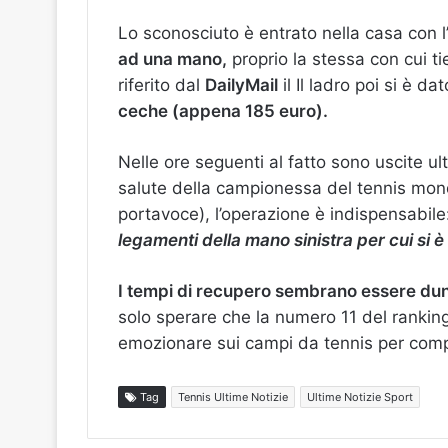
Lo sconosciuto è entrato nella casa con l
ad una mano,
proprio la stessa con cui t
riferito dal
DailyMail
il Il ladro poi si è d
ceche (appena 185 euro).
Nelle ore seguenti al fatto sono uscite ulte
salute della campionessa del tennis mond
portavoce), l’operazione è indispensabile
legamenti della mano sinistra per cui si è
I tempi di recupero sembrano essere du
solo sperare che la numero 11 del rankin
emozionare sui campi da tennis per comp
Tag
Tennis Ultime Notizie
Ultime Notizie Sport