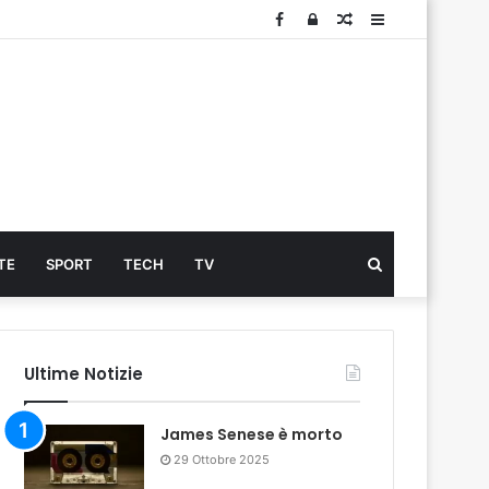
Facebook
Log
Articolo
Sidebar
In
Cerca
TE
SPORT
TECH
TV
...
Ultime Notizie
James Senese è morto
29 Ottobre 2025