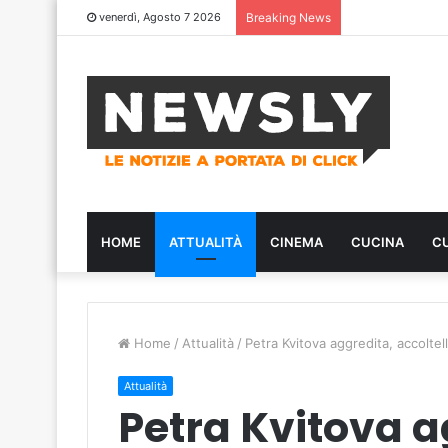
venerdì, Agosto 7 2026
Breaking News
HOME
ATTUALITÀ
CINEMA
CUCINA
C
Home
/
Attualità
/
Petra Kvitova aggredita, accolte
Attualità
Petra Kvitova a