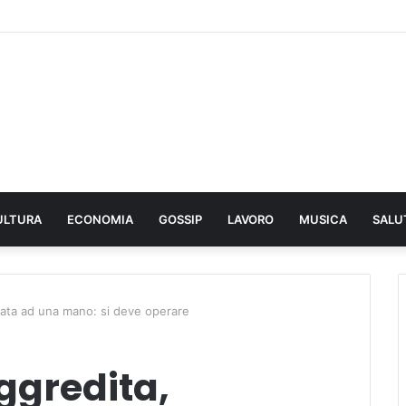
ULTURA
ECONOMIA
GOSSIP
LAVORO
MUSICA
SALU
llata ad una mano: si deve operare
ggredita,