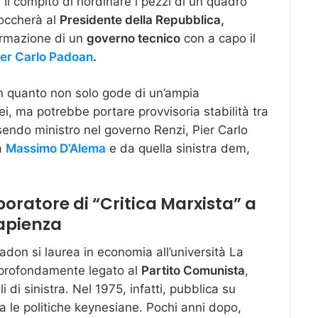
. Il compito di riordinare i pezzi di un quadro
toccherà al
Presidente della Repubblica,
ormazione di un
governo tecnico
con a capo il
er Carlo Padoan
.
in quanto non solo gode di un’ampia
, ma potrebbe portare provvisoria stabilità tra
essendo ministro nel governo Renzi, Pier Carlo
a
Massimo D’Alema
e da quella sinistra dem,
oratore di “Critica Marxista” a
apienza
don si laurea in economia all’università La
e profondamente legato al
Partito Comunista
,
i di sinistra. Nel 1975, infatti, pubblica su
cca le politiche keynesiane. Pochi anni dopo,