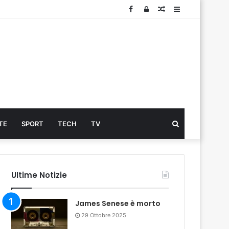
Facebook
Log
Articolo
Sidebar
In
Cerca
TE
SPORT
TECH
TV
...
Ultime Notizie
James Senese è morto
29 Ottobre 2025