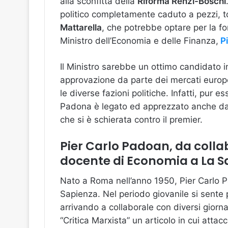
alla sconfitta della
Riforma Renzi-Boschi
politico completamente caduto a pezzi, 
Mattarella
, che potrebbe optare per la f
Ministro dell’Economia e delle Finanza,
Pi
Il Ministro sarebbe un ottimo candidato 
approvazione da parte dei mercati europei
le diverse fazioni politiche. Infatti, pur 
Padona è legato ed apprezzato anche d
che si è schierata contro il premier.
Pier Carlo Padoan, da collab
docente di Economia a La S
Nato a Roma nell’anno 1950, Pier Carlo Pa
Sapienza. Nel periodo giovanile si sent
arrivando a collaborale con diversi giornal
“Critica Marxista” un articolo in cui atta