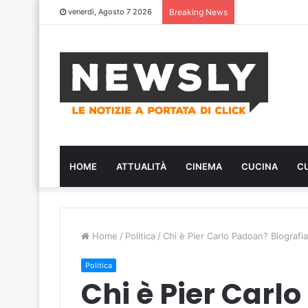
venerdì, Agosto 7 2026
Breaking News
HOME
ATTUALITÀ
CINEMA
CUCINA
C
Home
/
Politica
/
Chi è Pier Carlo Padoan? Biografi
Politica
Chi è Pier Carl