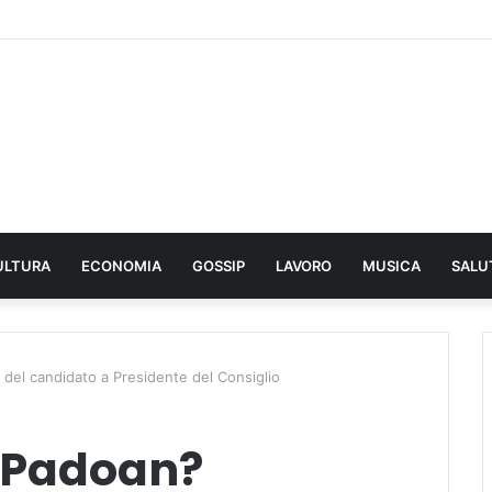
ULTURA
ECONOMIA
GOSSIP
LAVORO
MUSICA
SALU
a del candidato a Presidente del Consiglio
o Padoan?