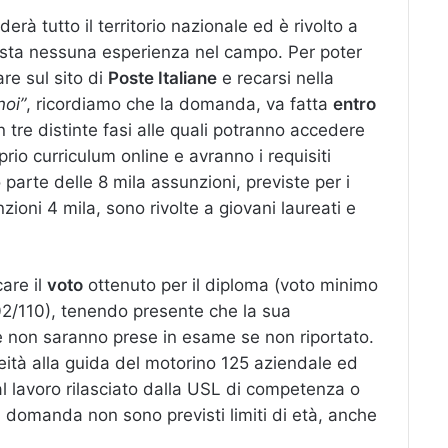
rderà tutto il territorio nazionale ed è rivolto a
iesta nessuna esperienza nel campo. Per poter
re sul sito di
Poste Italiane
e recarsi nella
noi”
, ricordiamo che la domanda, va fatta
entro
n tre distinte fasi alle quali potranno accedere
prio curriculum online e avranno i requisiti
parte delle 8 mila assunzioni, previste per i
ioni 4 mila, sono rivolte a giovani laureati e
are il
voto
ottenuto per il diploma (voto minimo
02/110), tenendo presente che la sua
e non saranno prese in esame se non riportato.
eità alla guida del motorino 125 aziendale ed
al lavoro rilasciato dalla USL di competenza o
a domanda non sono previsti limiti di età, anche