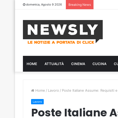
domenica, Agosto 9 2026
Breaking News
HOME
ATTUALITÀ
CINEMA
CUCINA
C
Home
/
Lavoro
/
Poste Italiane Assume: Requisiti 
Lavoro
Poste Italiane 