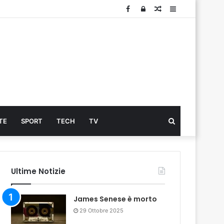
Facebook
Log
Articolo
Sidebar
In
Cerca
TE
SPORT
TECH
TV
...
Ultime Notizie
James Senese è morto
29 Ottobre 2025