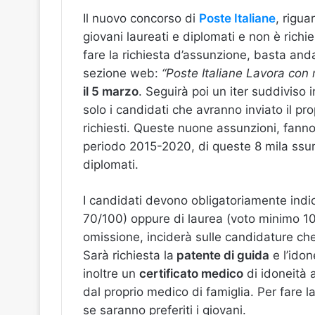
Il nuovo concorso di
Poste Italiane
, rigua
giovani laureati e diplomati e non è rich
fare la richiesta d’assunzione, basta anda
sezione web:
“Poste Italiane Lavora con 
il 5 marzo
. Seguirà poi un iter suddiviso i
solo i candidati che avranno inviato il pro
richiesti. Queste nuone assunzioni, fanno 
periodo 2015-2020, di queste 8 mila ssunz
diplomati.
I candidati devono obligatoriamente indic
70/100) oppure di laurea (voto minimo 1
omissione, inciderà sulle candidature ch
Sarà richiesta la
patente di guida
e l’idon
inoltre un
certificato medico
di idoneità 
dal proprio medico di famiglia. Per fare l
se saranno preferiti i giovani.