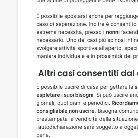
che al fine di proteggerli è bene rispetta
È possibile spostarsi anche per raggiung
caso di separazione. Inoltre è consentito 
estrema necessità, presso i
nonni
facendo
necessario. Uno dei casi più spinosi infin
svolgere attività sportiva all’aperto, spec
maniera individuale e in prossimità del pr
Altri casi consentiti dal
È possibile uscire di casa per gettare la
s
espletare i suoi bisogni
. Si può uscire an
giornali, quotidiani e periodici.
Ricordiamo
consigliabile non uscire
. Bisogna comunq
prestampata la veridicità della situazione
l’autodichiarazione sarà soggetto a oggetto
pene.