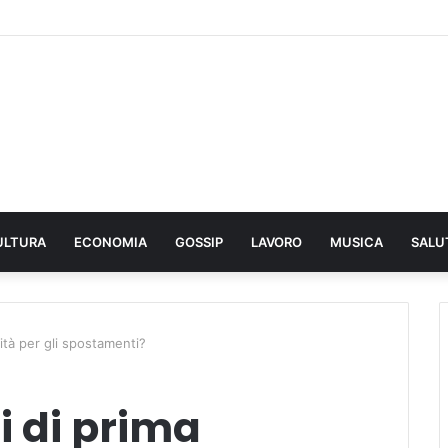
ULTURA
ECONOMIA
GOSSIP
LAVORO
MUSICA
SALU
ità per gli spostamenti?
i di prima