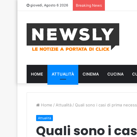
giovedì, Agosto 6 2026
Breaking News
HOME
ATTUALITÀ
CINEMA
CUCINA
C
Home
/
Attualità
/
Quali sono i casi di prima necess
Attualità
Quali sono i cas