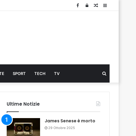
Facebook
Log
Articolo
Sidebar
In
Cerca
TE
SPORT
TECH
TV
...
Ultime Notizie
James Senese è morto
29 Ottobre 2025