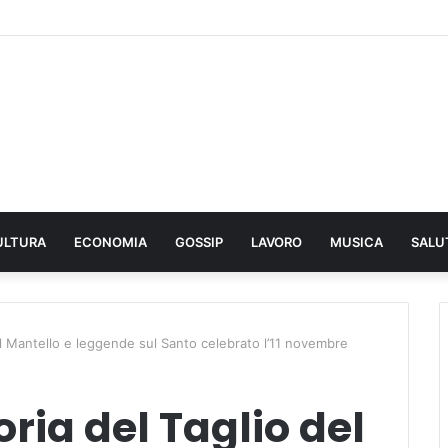
ULTURA
ECONOMIA
GOSSIP
LAVORO
MUSICA
SALU
el Mantello e leggende sul Santo celebrato l’11 novembre
ria del Taglio del