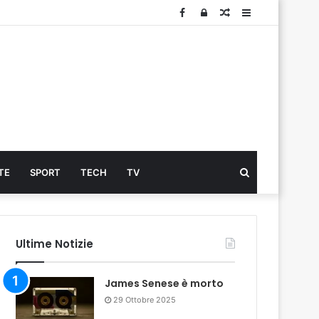
Facebook
Log
Articolo
Sidebar
In
Cerca
TE
SPORT
TECH
TV
...
Ultime Notizie
James Senese è morto
29 Ottobre 2025