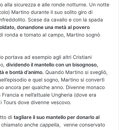
to alla sicurezza e alle ronde notturne. Un notte
olo) Martino durante il suo solito giro di
infreddolito. Scese da cavallo e con la spada
a soldato, donandone una metà al povero
no di ronda e tornato al campo, Martino sognò
 portava ad esempio agli altri Cristiani
no,
dividendo il mantello con un bisognoso,
tà e bontà d’animo.
Quando Martino si svegliò,
ell’episodio e quel sogno, Martino si convertì
mano ancora per qualche anno. Divenne monaco
in Francia e nell’attuale Ungheria (dove era
e di Tours dove divenne vescovo.
tto di
tagliare il suo mantello per donarlo al
o, chiamato anche
cappella
, venne conservato