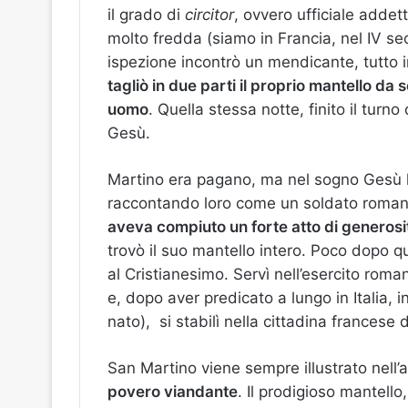
il grado di
circitor
, ovvero ufficiale addet
molto fredda (siamo in Francia, nel IV sec
ispezione incontrò un mendicante, tutto 
tagliò in due parti il proprio mantello d
uomo
. Quella stessa notte, finito il tur
Gesù.
Martino era pagano, ma nel sogno Gesù lo
raccontando loro come un soldato roma
aveva compiuto un forte atto di generosi
trovò il suo mantello intero. Poco dopo qu
al Cristianesimo. Servì nell’esercito ro
e, dopo aver predicato a lungo in Italia, 
nato), si stabilì nella cittadina frances
San Martino viene sempre illustrato nell’a
povero viandante
. Il prodigioso mantell