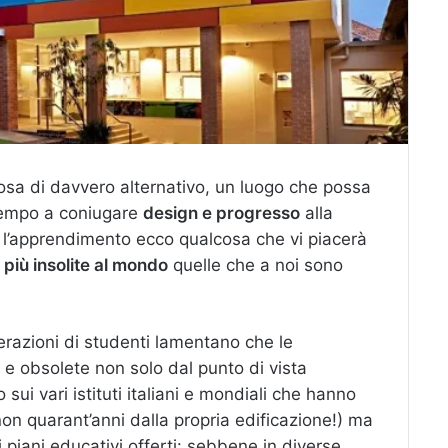
lcosa di davvero alternativo, un luogo che possa
ntempo a coniugare
design e progresso
alla
er l’apprendimento ecco qualcosa che vi piacerà
 più insolite al mondo
quelle che a noi sono
razioni di studenti lamentano che le
 e obsolete non solo dal punto di vista
sui vari istituti italiani e mondiali che hanno
n quarant’anni dalla propria edificazione!) ma
 piani educativi offerti: sebbene in diverse