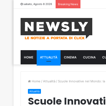
sabato, Agosto 8 2026
Breaking News
HOME
ATTUALITÀ
CINEMA
CUCINA
C
Home
/
Attualità
/
Scuole Innovative nel Mondo: la C
Attualità
Scuole Innovati