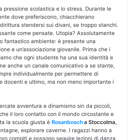
a pressione scolastica e lo stress. Durante le
mente dove preferiscono, chiacchierano
ittura stendersi sui divani, se troppo stanchi.
ilassante come pensate. Utopia? Assolutamente
sto fantastico ambiente: è presente una
ione e un’associazione giovanile. Prima che i
diamo che ogni studente ha una sua identità e
ome anche un canale comunicativo a se stante,
pre individualmente per permettere di
 e docenti e ultimo, ma non meno importante i
 ricercate avventura e dinamismo sin da piccoli,
 che il loro contatto con il mondo circostante e
ita la scuola giusta è
Rosanbosch
a Stoccolma
,
ontagne, esplorare caverne. I ragazzi hanno a
oro compiti e possono seguire lezioni di danza,