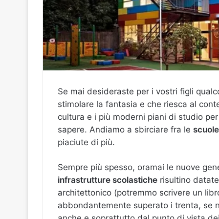
Se mai desideraste per i vostri figli qua
stimolare la fantasia e che riesca al co
cultura e i più moderni piani di studio p
sapere. Andiamo a sbirciare fra le
scuole
piaciute di più.
Sempre più spesso, oramai le nuove gene
infrastrutture scolastiche
risultino datate
architettonico (potremmo scrivere un libro 
abbondantemente superato i trenta, se no
anche e soprattutto dal punto di vista dei