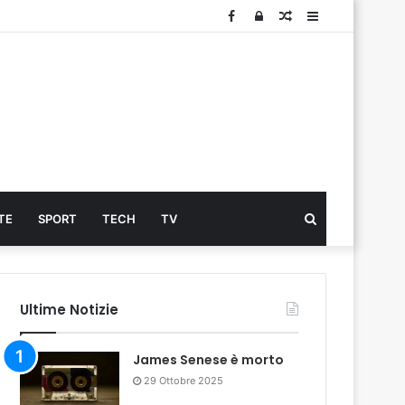
Facebook
Log
Articolo
Sidebar
In
Cerca
TE
SPORT
TECH
TV
...
Ultime Notizie
James Senese è morto
29 Ottobre 2025