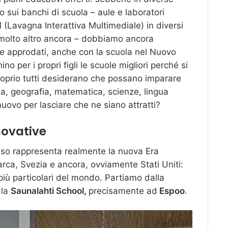
to sui banchi di scuola – aule e laboratori
M (Lavagna Interattiva Multimediale) in diversi
e molto altro ancora – dobbiamo ancora
re approdati, anche con la scuola nel Nuovo
ino per i propri figli le scuole migliori perché si
proprio tutti desiderano che possano imparare
a, geografia, matematica, scienze, lingua
uovo per lasciare che ne siano attratti?
novative
resso rappresenta realmente la nuova Era
arca, Svezia e ancora, ovviamente Stati Uniti:
 più particolari del mondo. Partiamo dalla
 la
Saunalahti School,
precisamente ad
Espoo
.