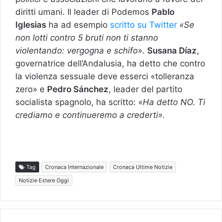
diritti umani. Il leader di Podemos
Pablo
Iglesias
ha ad esempio
scritto su Twitter
«Se
non lotti contro 5 bruti non ti stanno
violentando: vergogna e schifo»
.
Susana Díaz
,
governatrice dell’Andalusia, ha detto che contro
la violenza sessuale deve esserci «tolleranza
zero» e
Pedro Sánchez
, leader del partito
socialista spagnolo, ha scritto:
«Ha detto NO. Ti
crediamo e continueremo a crederti».
Tag
Cronaca Internazionale
Cronaca Ultime Notizie
Notizie Estere Oggi