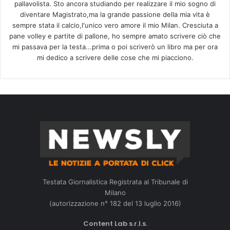
pallavolista. Sto ancora studiando per realizzare il mio sogno di
diventare Magistrato,ma la grande passione della mia vita è
sempre stata il calcio,l'unico vero amore il mio Milan. Cresciuta a
pane volley e partite di pallone, ho sempre amato scrivere ciò che
mi passava per la testa...prima o poi scriverò un libro ma per ora
mi dedico a scrivere delle cose che mi piacciono.
Testata Giornalistica Registrata al Tribunale di
Milano
(autorizzazione n° 182 del 13 luglio 2016)
Content Lab s.r.l.s.