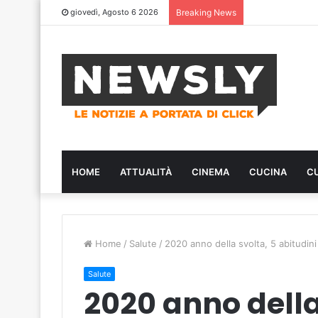
giovedì, Agosto 6 2026
Breaking News
HOME
ATTUALITÀ
CINEMA
CUCINA
C
Home
/
Salute
/
2020 anno della svolta, 5 abitudini
Salute
2020 anno della