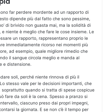
pia
sono far perdere mordente ad un rapporto di
uesto dipende più dal fatto che sono pessime,
po’ di brivido non guasta mai, ma la solidità di
, e niente è meglio che fare le cose insieme. Le
ossare un rapporto, rappresentano proprio le
 fare immediatamente ricorso nei momenti più
umore, ad esempio, quale migliore rimedio che
ndo il sangue circola meglio e manda al
e e distensione.
are soli, perché niente rinnova di più il
Lo stesso vale per le decisioni importanti, che
soprattutto quando si tratta di spese cospicue
uò fare da soli è la cena. Spesso a pranzo si
ntervallo, ciascuno preso dai propri impegni,
ntarsi la giornata. E se non c’è il tempo per