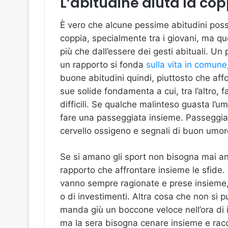
L’abitudine aiuta la cop
È vero che alcune pessime abitudini pos
coppia, specialmente tra i giovani, ma q
più che dall’essere dei gesti abituali. Un 
un rapporto si fonda
sulla vita in comune
buone abitudini quindi, piuttosto che aff
sue solide fondamenta a cui, tra l’altro,
difficili. Se qualche malinteso guasta l’
fare una passeggiata insieme. Passeggia
cervello ossigeno e segnali di buon umor
Se si amano gli sport non bisogna mai and
rapporto che affrontare insieme le sfide. 
vanno sempre ragionate e prese insieme, 
o di investimenti. Altra cosa che non si p
manda giù un boccone veloce nell’ora di i
ma la sera bisogna cenare insieme e racco