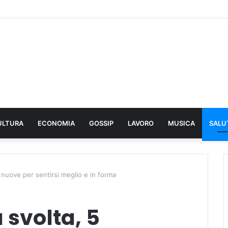
ULTURA
ECONOMIA
GOSSIP
LAVORO
MUSICA
SALU
 nuove per sentirsi meglio e in forma
 svolta, 5