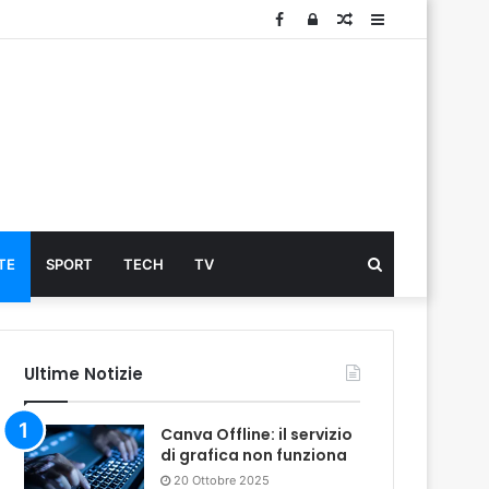
Facebook
Log
Articolo
Sidebar
In
Cerca
TE
SPORT
TECH
TV
...
Ultime Notizie
Canva Offline: il servizio
di grafica non funziona
20 Ottobre 2025