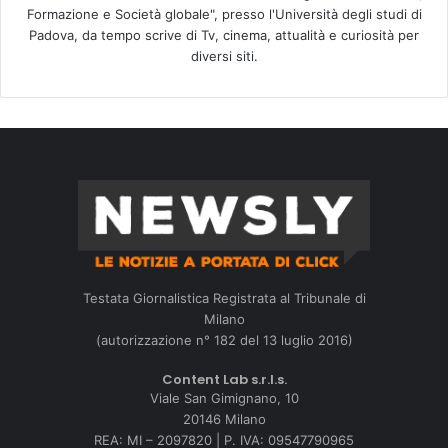
Formazione e Società globale", presso l'Università degli studi di
Padova, da tempo scrive di Tv, cinema, attualità e curiosità per
diversi siti.
Testata Giornalistica Registrata al Tribunale di
Milano
(autorizzazione n° 182 del 13 luglio 2016)
Content Lab s.r.l.s.
Viale San Gimignano, 10
20146 Milano
REA: MI – 2097820 | P. IVA: 09547790965