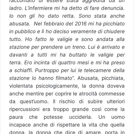
raccontato di essere stata aggredita da un
ladro. L’infermiere mi ha detto di fare denuncia.
Io non gli ho dato retta. Sono stata anche
abusata. Nel febbraio del 2016 mi ha picchiato
in pubblico e lì ho deciso veramente di chiudere
tutto. Ho fatto le valigie e sono andata alla
stazione per prendere un treno. Lui è arrivato e
davanti a tutti mi ha buttato le valigie per
terra. Ero incinta di quattro mesi e mi ha preso
a schiaffi. Purtroppo per lui le telecamere della
stazione lo hanno filmato
“. Abusata, picchiata,
violentata psicologicamente, la donna doveva
anche mentire per coprire le atrocità commesse
da quest’uomo. Il rischio di subire ulteriori
ripercussioni era troppo grande così come la
paura che potesse ucciderla. Un uomo
incapace anche di rispettare la vita che quella
donna, la donna che dice di amare, porta in