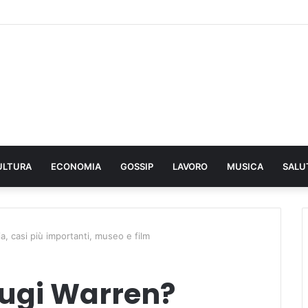
ULTURA
ECONOMIA
GOSSIP
LAVORO
MUSICA
SALU
a, casi più importanti, museo e film
iugi Warren?