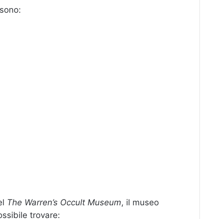
 sono:
el
The Warren’s Occult Museum
, il museo
ossibile trovare: