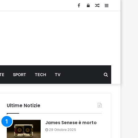
Facebook
Log
Articolo
Sidebar
In
Cerca
TE
SPORT
TECH
TV
...
Ultime Notizie
James Senese è morto
29 Ottobre 2025