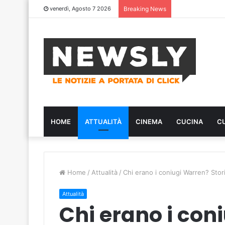
venerdì, Agosto 7 2026
Breaking News
HOME
ATTUALITÀ
CINEMA
CUCINA
C
Home
/
Attualità
/
Chi erano i coniugi Warren? Stori
Attualità
Chi erano i con