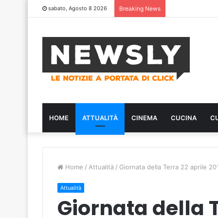
sabato, Agosto 8 2026
Breaking News
HOME
ATTUALITÀ
CINEMA
CUCINA
C
Home
/
Attualità
/
Giornata della Terra 22 aprile 2017
Attualità
Giornata della T