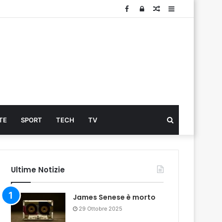
Facebook
Log
Articolo
Sidebar
In
Cerca
TE
SPORT
TECH
TV
...
Ultime Notizie
James Senese è morto
29 Ottobre 2025