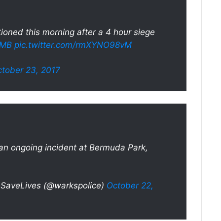
tioned this morning after a 4 hour siege
MB
pic.twitter.com/rmXYNO98vM
tober 23, 2017
h an ongoing incident at Bermuda Park,
SaveLives (@warkspolice)
October 22,