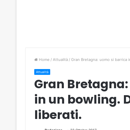
Home
/
Attualità
/
Gran Bretagna: uomo si barrica in
Attualità
Gran Bretagna:
in un bowling. D
liberati.