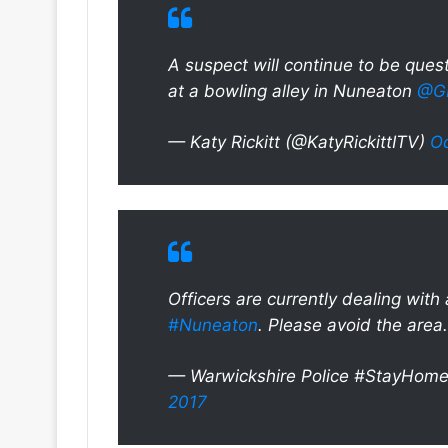
A suspect will continue to be ques
at a bowling alley in Nuneaton
@G
— Katy Rickitt (@KatyRickittITV)
Oc
Officers are currently dealing wit
#Nuneaton
. Please avoid the area.
— Warwickshire Police #StayHome
2017