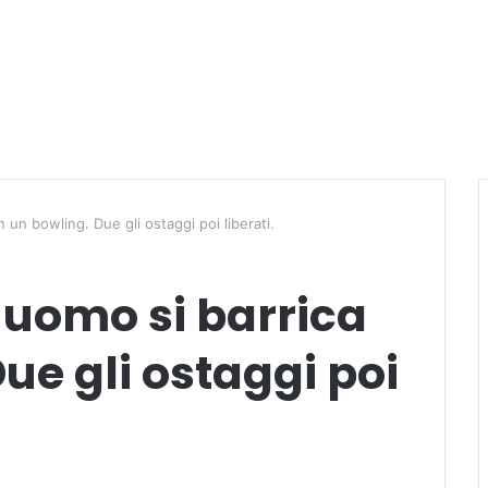
 un bowling. Due gli ostaggi poi liberati.
 uomo si barrica
ue gli ostaggi poi