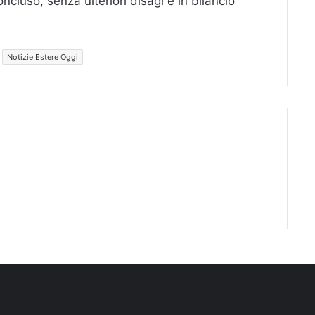
oncluso, senza ulteriori disagi e in bilancio
Notizie Estere Oggi