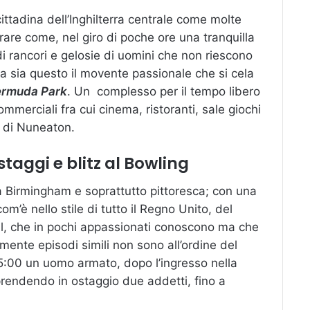
ittadina dell’Inghilterra centrale come molte
are come, nel giro di poche ore una tranquilla
i rancori e gelosie di uomini che non riescono
sa sia questo il movente passionale che si cela
ermuda Park
. Un complesso per il tempo libero
ommerciali fra cui cinema, ristoranti, sale giochi
e di Nuneaton.
taggi e blitz al Bowling
 Birmingham e soprattutto pittoresca; con una
om’è nello stile di tutto il Regno Unito, del
all, che in pochi appassionati conoscono ma che
ente episodi simili non sono all’ordine del
15:00 un uomo armato, dopo l’ingresso nella
, prendendo in ostaggio due addetti, fino a