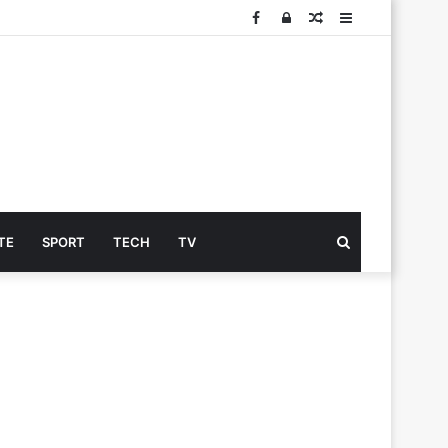
Facebook
Log
Articolo
Sidebar
In
Cerca
TE
SPORT
TECH
TV
...