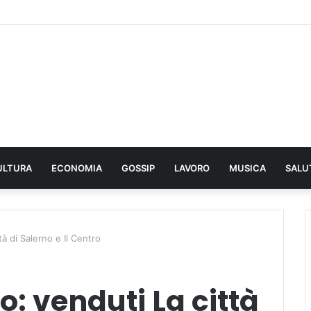
ULTURA
ECONOMIA
GOSSIP
LAVORO
MUSICA
SALU
à di Salerno e Il Centro
: venduti La città