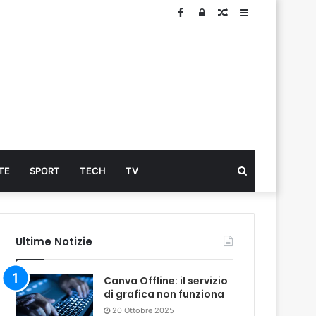
Facebook
Log
Articolo
Sidebar
In
Cerca
TE
SPORT
TECH
TV
...
Ultime Notizie
Canva Offline: il servizio
di grafica non funziona
20 Ottobre 2025