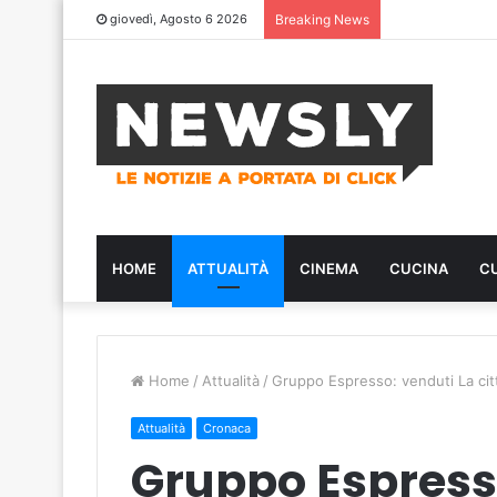
giovedì, Agosto 6 2026
Breaking News
HOME
ATTUALITÀ
CINEMA
CUCINA
C
Home
/
Attualità
/
Gruppo Espresso: venduti La citt
Attualità
Cronaca
Gruppo Espresso