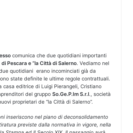
esso
comunica che due quotidiani importanti
” di Pescara e “la Città di Salerno
. Vediamo nel
i due quotidiani erano incominciati già da
no state definite le ultime regole contrattuali.
a casa editrice di Luigi Pierangeli, Cristiano
mprenditori del gruppo
So.Ge.P.Im S.r.l
., società
nuovi proprietari de “la Città di Salerno”.
ni inseriscono nel piano di deconsolidamento
 tiratura previste dalla normativa in vigore, nella
 la Stampa ed Il Secolo XIX. Il passaggio avrà