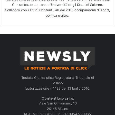
Comunicazione presso l'Università degli Studi di Salerno.
Collaboro con i siti di Content Lab dal 2015 occupandomi di sport,
politica e altro.
Testata Giornalistica Registrata al Tribunale di
Milano
(autorizzazione n° 182 del 13 luglio 2016)
Content Lab s.r.l.s.
Viale San Gimignano, 10
20146 Milano
REA: MI – 2097820 | P. IVA: 09547790965