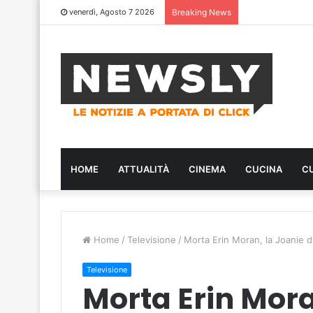
venerdì, Agosto 7 2026
Breaking News
HOME
ATTUALITÀ
CINEMA
CUCINA
C
Home
/
Televisione
/
Morta Erin Moran, la Joanie 
Televisione
Morta Erin Mora