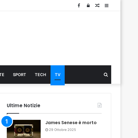
Facebook
Log
Articolo
Sidebar
In
Cerca
TE
SPORT
TECH
TV
...
Ultime Notizie
James Senese è morto
29 Ottobre 2025