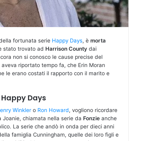
della fortunata serie
Happy Days
, è
morta
 è stato trovato ad
Harrison County
dai
ncora non si conosco le cause precise del
 aveva riportato tempo fa, che Erin Moran
 le erano costati il rapporto con il marito e
n Happy Days
enry Winkler
o
Ron Howard
, vogliono ricordare
a Joanie, chiamata nella serie da
Fonzie
anche
blico. La serie che andò in onda per dieci anni
lla famiglia Cunningham, quelle dei loro figli e