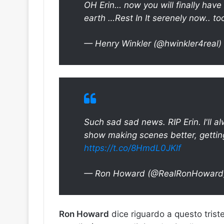
OH Erin… now you will finally hav
earth …Rest In It serenely now.. to
— Henry Winkler (@hwinkler4real)
Such sad sad news. RIP Erin. I'll
show making scenes better, getting
https://t.co/8HmdL0JKlf
— Ron Howard (@RealRonHoward
Ron Howard
dice riguardo a questo triste