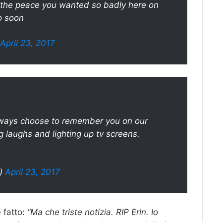
e the peace you wanted so badly here on
o soon
April 23, 2017
 always choose to remember you on our
 laughs and lighting up tv screens.
)
April 23, 2017
 fatto:
“Ma che triste notizia. RIP Erin. Io