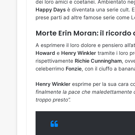
dei loro amici e coetanei. Ambientato ne
Happy Days
è diventata una serie cult. E
prese parti ad altre famose serie come Lov
Morte Erin Moran: il ricordo 
A esprimere il loro dolore e pensiero all’a
Howard
e
Henry Winkler
tramite i loro pr
rispettivamente
Richie Cunningham
, ovve
celeberrimo
Fonzie
, con il ciuffo a bana
Henry Winkler
esprime per la sua cara co
finalmente la pace che maledettamente c
troppo presto”.