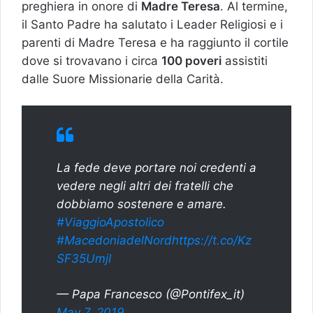
preghiera in onore di
Madre Teresa
. Al termine,
il Santo Padre ha salutato i Leader Religiosi e i
parenti di Madre Teresa e ha raggiunto il cortile
dove si trovavano i circa
100 poveri
assistiti
dalle Suore Missionarie della Carità.
La fede deve portare noi credenti a
vedere negli altri dei fratelli che
dobbiamo sostenere e amare.
#ViaggioApostolico
#MacedoniadelNord
https://t.co/Kz
SF35UmjI
— Papa Francesco (@Pontifex_it)
May 7, 2019