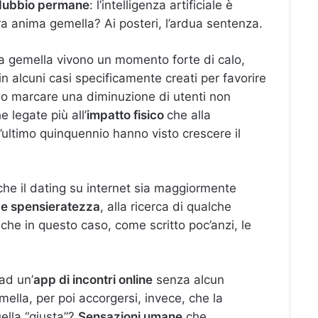
dubbio permane
: l’intelligenza artificiale è
ra anima gemella? Ai posteri, l’ardua sentenza.
nima gemella vivono un momento forte di calo,
 in alcuni casi specificamente creati per favorire
nno marcare una diminuzione di utenti non
e legate più all’
impatto fisico
che alla
ell’ultimo quinquennio hanno visto crescere il
he il dating su internet sia maggiormente
 e spensieratezza
, alla ricerca di qualche
e in questo caso, come scritto poc’anzi, le
ad un’
app di incontri online
senza alcun
ella, per poi accorgersi, invece, che la
lla “giusta”?
Sensazioni umane
che