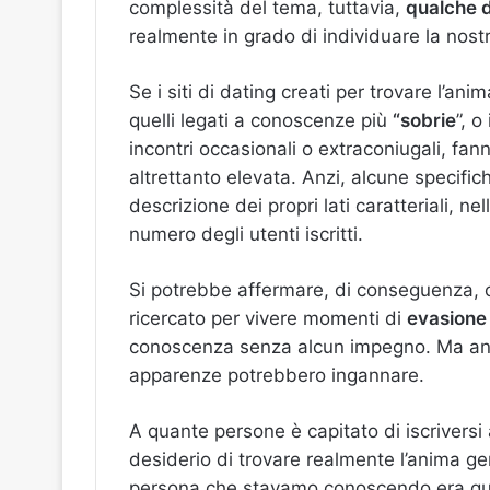
complessità del tema, tuttavia,
qualche 
realmente in grado di individuare la nost
Se i siti di dating creati per trovare l’a
quelli legati a conoscenze più
“sobrie
”, o
incontri occasionali o extraconiugali, fa
altrettanto elevata. Anzi, alcune specifich
descrizione dei propri lati caratteriali, n
numero degli utenti iscritti.
Si potrebbe affermare, di conseguenza, c
ricercato per vivere momenti di
evasione
conoscenza senza alcun impegno. Ma anch
apparenze potrebbero ingannare.
A quante persone è capitato di iscriversi 
desiderio di trovare realmente l’anima gem
persona che stavamo conoscendo era que