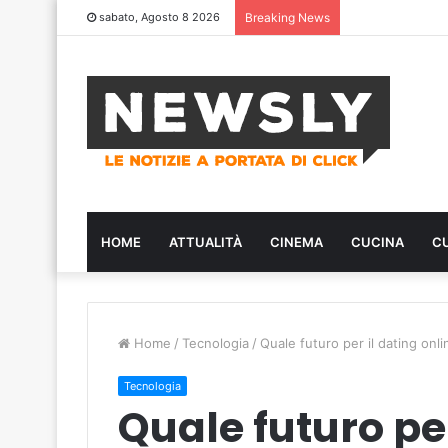
sabato, Agosto 8 2026
Breaking News
HOME
ATTUALITÀ
CINEMA
CUCINA
C
Home
/
Tecnologia
/
Quale futuro per il dating onli
Tecnologia
Quale futuro per