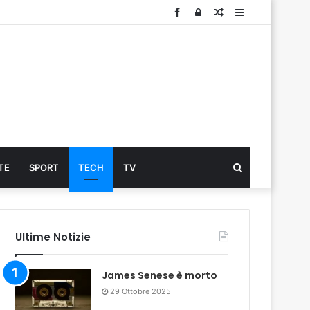
Facebook
Log
Articolo
Sidebar
In
Cerca
TE
SPORT
TECH
TV
...
Ultime Notizie
James Senese è morto
29 Ottobre 2025