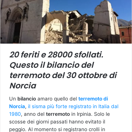
20 feriti e 28000 sfollati.
Questo il bilancio del
terremoto del 30 ottobre di
Norcia
Un
bilancio
amaro quello del
terremoto di
Norcia
,
il sisma più forte registrato in Italia dal
1980
, anno del
terremoto
in Irpinia. Solo le
scosse dei giorni passati hanno evitato il
peggio. Al momento si registrano crolli in