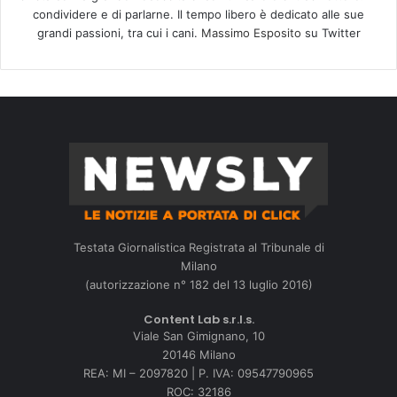
condividere e di parlarne. Il tempo libero è dedicato alle sue
grandi passioni, tra cui i cani.
Massimo Esposito
su Twitter
Testata Giornalistica Registrata al Tribunale di
Milano
(autorizzazione n° 182 del 13 luglio 2016)
Content Lab s.r.l.s.
Viale San Gimignano, 10
20146 Milano
REA: MI – 2097820 | P. IVA: 09547790965
ROC: 32186