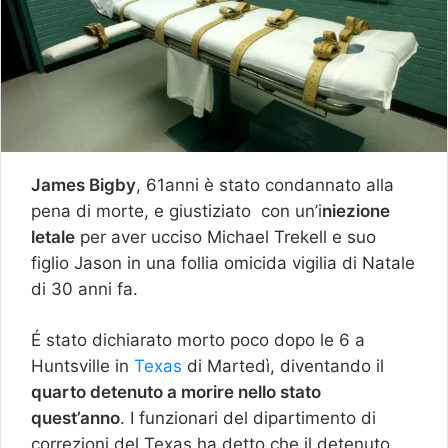
James Bigby
, 61anni è stato condannato alla
pena di morte, e giustiziato con un’i
niezione
letale
per aver ucciso Michael Trekell e suo
figlio Jason in una follia omicida vigilia di Natale
di 30 anni fa.
É stato dichiarato morto poco dopo le 6 a
Huntsville in
Texas
di Martedì, diventando il
quarto detenuto a morire nello stato
quest’anno
. I funzionari del dipartimento di
correzioni del Texas ha detto che il detenuto