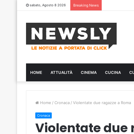
sabato, Agosto 8 2026
Breaking News
HOME
ATTUALITÀ
CINEMA
CUCINA
C
Home
/
Cronaca
/
Violentate due ragazze a Roma
Cronaca
Violentate due