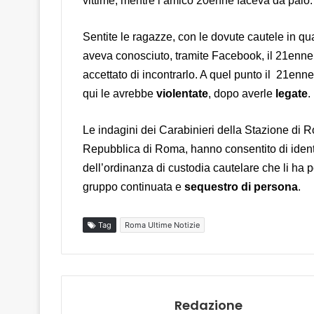
vittime, mentre l’amico 20enne faceva da palo
Sentite le ragazze, con le dovute cautele in qu
aveva conosciuto, tramite Facebook, il 21enn
accettato di incontrarlo. A quel punto il 21enn
qui le avrebbe
violentate
, dopo averle
legate
.
Le indagini dei Carabinieri della Stazione di 
Repubblica di Roma, hanno consentito di identi
dell’ordinanza di custodia cautelare che li ha p
gruppo continuata e
sequestro di persona
.
Tag
Roma Ultime Notizie
Redazione