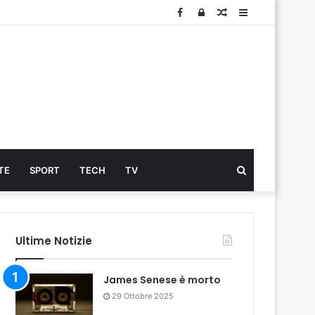
Facebook
Log
Articolo
Sidebar
In
Cerca
TE
SPORT
TECH
TV
...
Ultime Notizie
James Senese è morto
29 Ottobre 2025