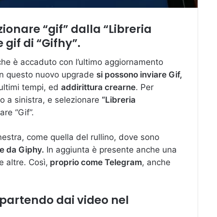
ezionare “gif” dalla “Libreria
gif di “Gifhy”.
 che è accaduto con l’ultimo aggiornamento
 questo nuovo upgrade
si possono inviare Gif,
 ultimi tempi, ed
addirittura crearne
. Per
so a sinistra, e selezionare
“Libreria
re “Gif”.
estra, come quella del rullino, dove sono
te da Giphy.
In aggiunta è presente anche una
 altre. Così,
proprio come Telegram
, anche
 partendo dai video nel