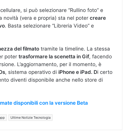
cellulare, si può selezionare “Rullino foto” e
novità (vera e propria) sta nel poter
creare
ivo
. Basta selezionare “Libreria Video” e
hezza del filmato
tramite la timeline. La stessa
er poter
trasformare la scenetta in Gif
, facendo
rsione. L’aggiornamento, per il momento, è
iOs
, sistema operativo di
iPhone e iPad. D
i certo
nto diventi disponibile anche nello store di
ate disponibili con la versione Beta
app
Ultime Notizie Tecnologia