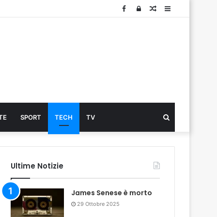
Facebook
Log
Articolo
Sidebar
In
Cerca
TE
SPORT
TECH
TV
...
Ultime Notizie
James Senese è morto
29 Ottobre 2025