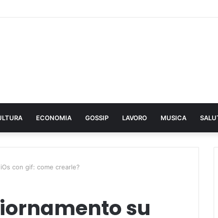
ULTURA
ECONOMIA
GOSSIP
LAVORO
MUSICA
SALU
Os con gif: come crearle?
iornamento su