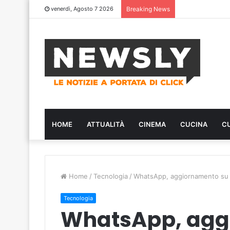
venerdì, Agosto 7 2026
Breaking News
HOME
ATTUALITÀ
CINEMA
CUCINA
C
Home
/
Tecnologia
/
WhatsApp, aggiornamento su i
Tecnologia
WhatsApp, agg