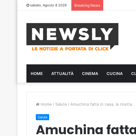
sabato, Agosto 8 2026
Breaking News
HOME
ATTUALITÀ
CINEMA
CUCINA
C
Home
/
Salute
/
Amuchina fatta in casa, la ricetta
Salute
Amuchina fatta 