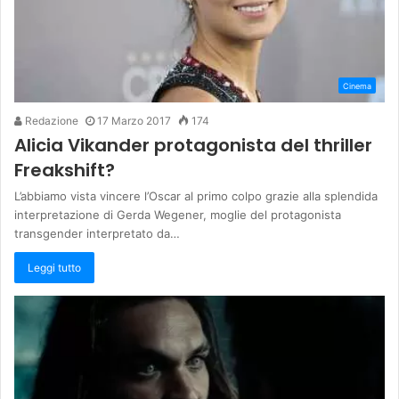
Cinema
Redazione
17 Marzo 2017
174
Alicia Vikander protagonista del thriller
Freakshift?
L’abbiamo vista vincere l’Oscar al primo colpo grazie alla splendida
interpretazione di Gerda Wegener, moglie del protagonista
transgender interpretato da…
Leggi tutto