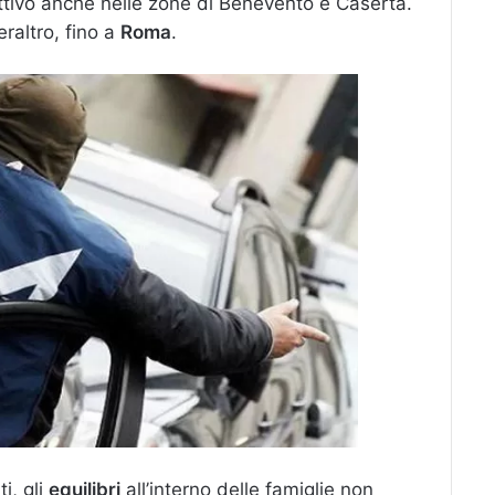
ttivo anche nelle zone di Benevento e Caserta.
eraltro, fino a
Roma
.
i, gli
equilibri
all’interno delle famiglie non