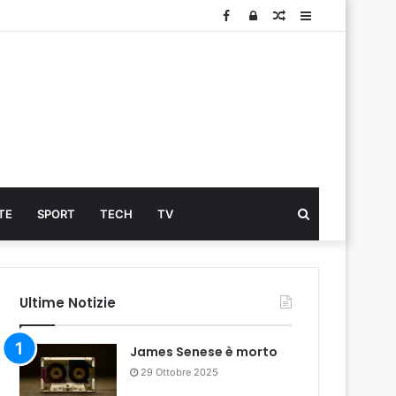
Facebook
Log
Articolo
Sidebar
In
Cerca
TE
SPORT
TECH
TV
...
Ultime Notizie
James Senese è morto
29 Ottobre 2025