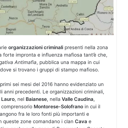
arie
organizzazioni criminali
presenti nella zona
 forte impronta e influenza mafiosa tant’è che,
igativa Antimafia
, pubblica una mappa in cui
 dove si trovano i gruppi di stampo mafioso.
i primi sei mesi del 2016 hanno evidenziato un
i anni precedenti. Le organizzazioni criminali,
i Lauro
, nel
Baianese
, nella
Valle Caudina
,
l comprensorio
Montorese-Solofrano
in cui il
mangono fra le loro fonti più importanti e
In queste zone comandano i clan
Cava
e