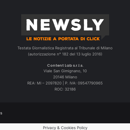
Testata Giornalistica Registrata al Tribunale di Milano
(autorizzazione n° 182 del 13 luglio 2016)
Content Lab s.r.l.s.
Viale San Gimignano, 10
20146 Milano
REA: MI – 2097820 | P. IVA: 09547790965
ROC: 32186
ls
Privacy & Cookies Policy