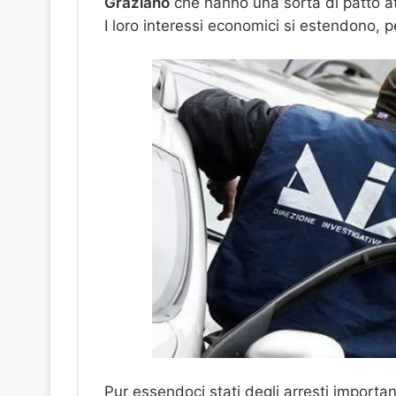
Graziano
che hanno una sorta di patto a
I loro interessi economici si estendono, p
Pur essendoci stati degli arresti important