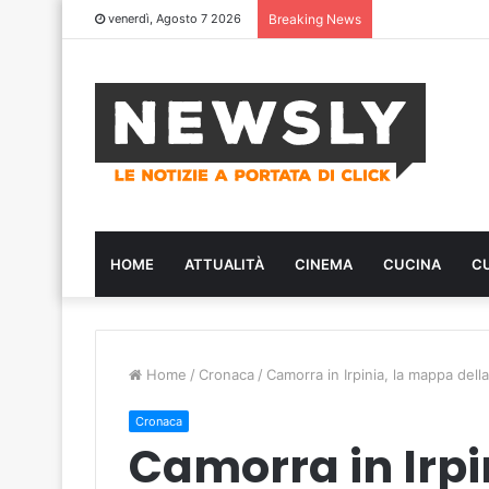
venerdì, Agosto 7 2026
Breaking News
HOME
ATTUALITÀ
CINEMA
CUCINA
C
Home
/
Cronaca
/
Camorra in Irpinia, la mappa dell
Cronaca
Camorra in Irp