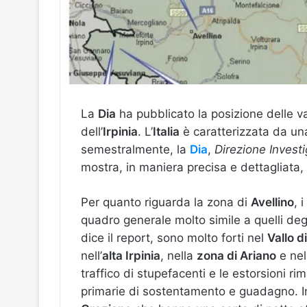
La
Dia
ha pubblicato la posizione delle v
dell’
Irpinia
. L’
Italia
è caratterizzata da una
semestralmente, la
Dia
,
Direzione Invest
mostra, in maniera precisa e dettagliata,
Per quanto riguarda la zona di
Avellino
, 
quadro generale molto simile a quelli degl
dice il report, sono molto forti nel
Vallo d
nell’
alta Irpinia
, nella
zona di Ariano
e ne
traffico di stupefacenti e le estorsioni ri
primarie di sostentamento e guadagno. 