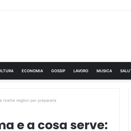
ULTURA
ECONOMIA
GOSSIP
LAVORO
MUSICA
SALU
 ricette migliori per prepararla
a e a cosa serve: