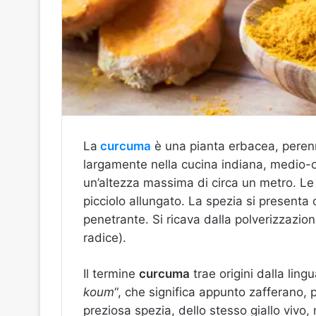
La
curcuma
è una pianta erbacea, perenne
largamente
nella cucina indiana,
medio-o
un’altezza massima di circa un metro. L
picciolo allungato. La spezia si presenta
penetrante.
Si ricava dalla polverizzazio
radice).
Il termine
curcuma
trae origini dalla ling
koum
“, che significa appunto zafferano, 
preziosa spezia, dello stesso giallo vivo,