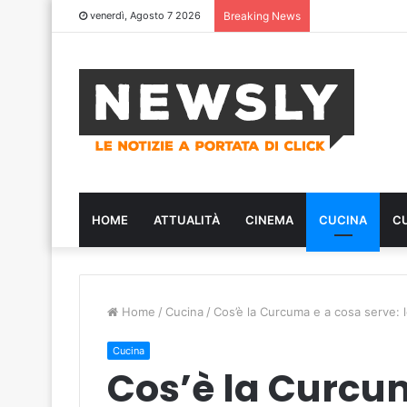
venerdì, Agosto 7 2026
Breaking News
HOME
ATTUALITÀ
CINEMA
CUCINA
C
Home
/
Cucina
/
Cos’è la Curcuma e a cosa serve: le
Cucina
Cos’è la Curcum