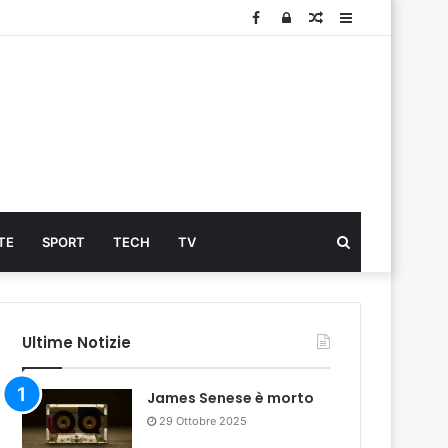
Facebook
Log
Articolo
Sidebar
In
Cerca
TE
SPORT
TECH
TV
...
Ultime Notizie
James Senese è morto
29 Ottobre 2025