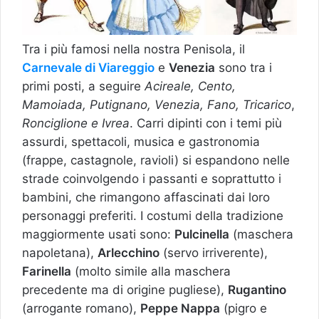
Tra i più famosi nella nostra Penisola, il
Carnevale di Viareggio
e
Venezia
sono tra i
primi posti, a seguire
Acireale, Cento,
Mamoiada, Putignano, Venezia, Fano, Tricarico
,
Ronciglione e Ivrea
. Carri dipinti con i temi più
assurdi, spettacoli, musica e gastronomia
(frappe, castagnole, ravioli) si espandono nelle
strade coinvolgendo i passanti e soprattutto i
bambini, che rimangono affascinati dai loro
personaggi preferiti. I costumi della tradizione
maggiormente usati sono:
Pulcinella
(maschera
napoletana),
Arlecchino
(servo irriverente),
Farinella
(molto simile alla maschera
precedente ma di origine pugliese),
Rugantino
(arrogante romano),
Peppe Nappa
(pigro e