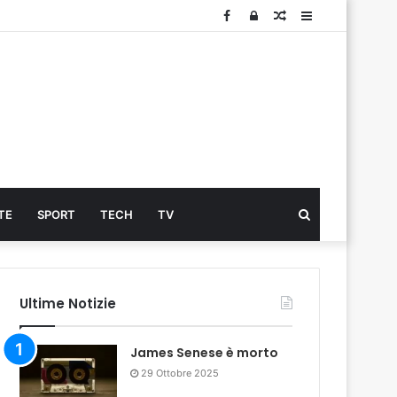
Facebook
Log
Articolo
Sidebar
In
Cerca
TE
SPORT
TECH
TV
...
Ultime Notizie
James Senese è morto
29 Ottobre 2025