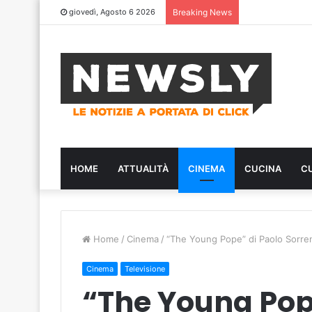
giovedì, Agosto 6 2026
Breaking News
HOME
ATTUALITÀ
CINEMA
CUCINA
C
Home
/
Cinema
/
“The Young Pope” di Paolo Sorren
Cinema
Televisione
“The Young Pop