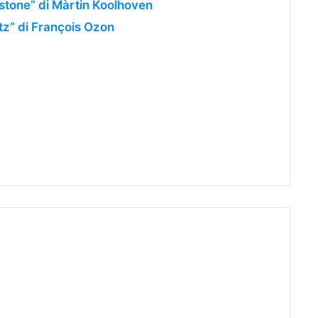
stone” di Màrtin Koolhoven
tz” di François Ozon