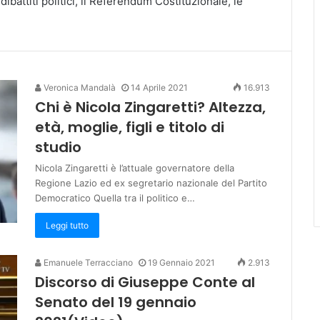
dibattiti politici, il Referendum Costituzionale, le
Veronica Mandalà
14 Aprile 2021
16.913
Chi è Nicola Zingaretti? Altezza,
età, moglie, figli e titolo di
studio
Nicola Zingaretti è l’attuale governatore della
Regione Lazio ed ex segretario nazionale del Partito
Democratico Quella tra il politico e…
Leggi tutto
Emanuele Terracciano
19 Gennaio 2021
2.913
Discorso di Giuseppe Conte al
Senato del 19 gennaio