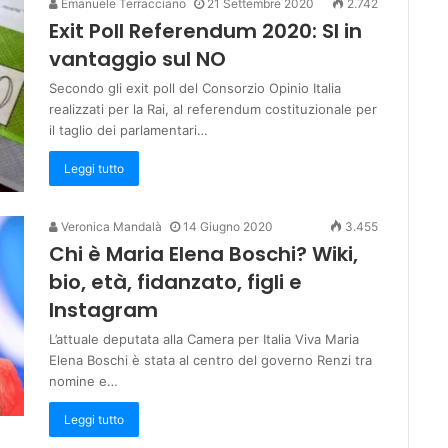
Emanuele Terracciano
21 Settembre 2020
2.742
Exit Poll Referendum 2020: SI in
vantaggio sul NO
Secondo gli exit poll del Consorzio Opinio Italia
realizzati per la Rai, al referendum costituzionale per
il taglio dei parlamentari…
Leggi tutto
Veronica Mandalà
14 Giugno 2020
3.455
Chi è Maria Elena Boschi? Wiki,
bio, età, fidanzato, figli e
Instagram
L’attuale deputata alla Camera per Italia Viva Maria
Elena Boschi è stata al centro del governo Renzi tra
nomine e…
Leggi tutto