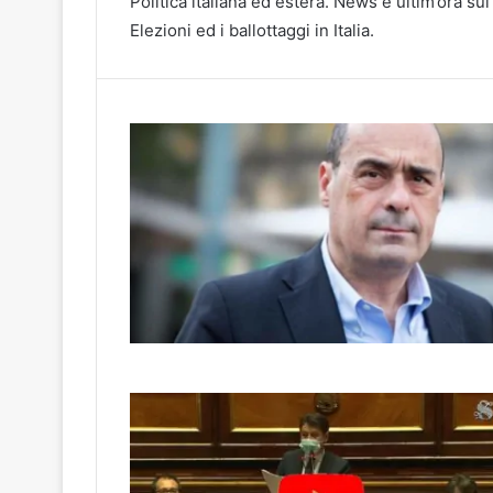
Politica italiana ed estera. News e ultim’ora sui 
Elezioni ed i ballottaggi in Italia.