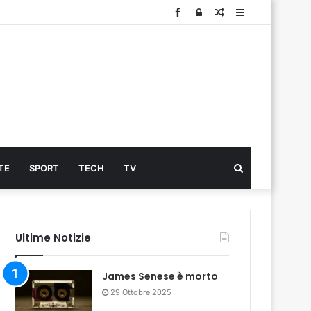
Facebook
Log
Articolo
Sidebar
In
Cerca
TE
SPORT
TECH
TV
...
Ultime Notizie
James Senese è morto
29 Ottobre 2025