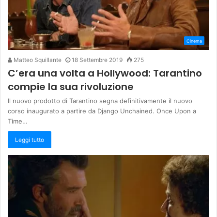
Cinema
Matteo Squillante
18 Settembre 2019
275
C’era una volta a Hollywood: Tarantino
compie la sua rivoluzione
Il nuovo prodotto di Tarantino segna definitivamente il nuovo
corso inaugurato a partire da Django Unchained. Once Upon a
Time…
Leggi tutto