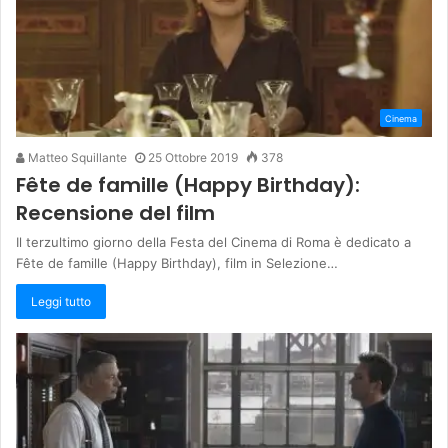
Cinema
Matteo Squillante
25 Ottobre 2019
378
Fête de famille (Happy Birthday):
Recensione del film
Il terzultimo giorno della Festa del Cinema di Roma è dedicato a
Fête de famille (Happy Birthday), film in Selezione…
Leggi tutto