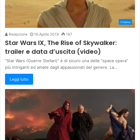
Cinema
Redazione
16 Aprile 2019
167
Star Wars IX, The Rise of Skywalker:
trailer e data d’uscita (video)
“Star Wars (Guerre Stellari)” è di sicuro una delle “space opera”
più intriganti ed amate dagli appassionati del genere. La…
Leggi tutto